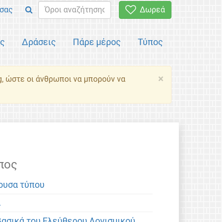
σας
Δωρεά
ός
Δράσεις
Πάρε μέρος
Τύπος
×
g, ώστε οι άνθρωποι να μπορούν να
πος
ουσα τύπου
α
βασικά του Ελεύθερου Λογισμικού