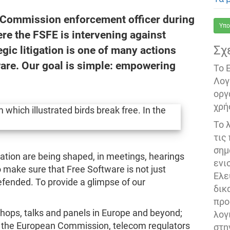
 Commission enforcement officer during
Υπο
ere the FSFE is intervening against
Σχ
gic litigation is one of many actions
ware. Our goal is simple: empowering
Το 
Λογ
οργ
χρή
Το 
τις
σημ
lation are being shaped, in meetings, hearings
ενι
 make sure that Free Software is not just
Ελε
fended. To provide a glimpse of our
δικ
προ
hops, talks and panels in Europe and beyond;
λογ
 the European Commission, telecom regulators
στη