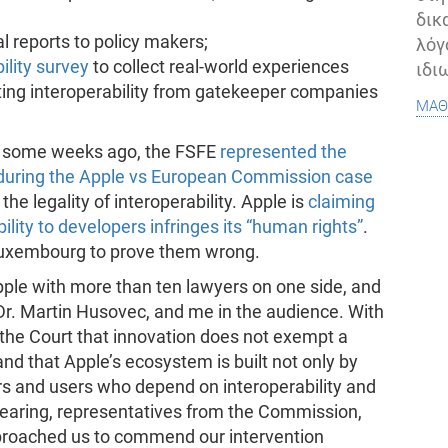
δικ
l reports to policy makers;
λόγ
lity survey
to collect real-world experiences
ιδι
ing interoperability from gatekeeper companies
μάθ
ng: some weeks ago, the FSFE
represented the
 during the Apple vs European Commission case
 the legality of interoperability. Apple is
claiming
ility to developers infringes its “human rights”
.
 Luxembourg to prove them wrong.
ple with more than ten lawyers on one side, and
 Dr. Martin Husovec, and me in the audience. With
the Court that innovation does not exempt a
d that Apple’s ecosystem is built not only by
rs and users who depend on interoperability and
 hearing, representatives from the Commission,
proached us to commend our intervention