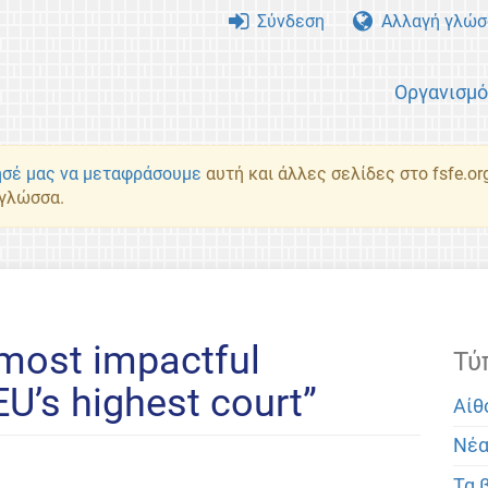
Σύνδεση
Αλλαγή γλώσ
Οργανισμ
σέ μας να μεταφράσουμε
αυτή και άλλες σελίδες στο fsfe.or
 γλώσσα.
most impactful
Τύ
EU’s highest court”
Αίθ
Νέ
Τα 