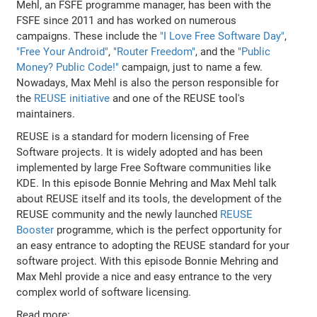
Mehl, an FSFE programme manager, has been with the
FSFE since 2011 and has worked on numerous
campaigns. These include the
"I Love Free Software Day"
,
"Free Your Android"
,
"Router Freedom"
, and the
"Public
Money? Public Code!"
campaign, just to name a few.
Nowadays, Max Mehl is also the person responsible for
the
REUSE initiative
and one of the REUSE tool's
maintainers.
REUSE is a standard for modern licensing of Free
Software projects. It is widely adopted and has been
implemented by large Free Software communities like
KDE. In this episode Bonnie Mehring and Max Mehl talk
about REUSE itself and its tools, the development of the
REUSE community and the newly launched
REUSE
Booster
programme, which is the perfect opportunity for
an easy entrance to adopting the REUSE standard for your
software project. With this episode Bonnie Mehring and
Max Mehl provide a nice and easy entrance to the very
complex world of software licensing.
Read more: