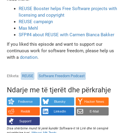
REUSE Booster helps Free Software projects with
licensing and copyright
REUSE campaign
Max Mehl
SFP#4 about REUSE with Carmen Bianca Bakker
If you liked this episode and want to support our
continuous work for software freedom, please help us
with a
donation
.
Etiketa
REUSE
Software Freedom Podcast
Ndarje me të tjerët dhe përkrahje
Fediverse
Bluesky
Hacker News
Reddit
LinkedIn
E-Mail
Support!
Disa shërbime mund të jenë kundër Software-it të Lirë dhe të cenojnë
privatësine tuaj.
Mësoni Më Tepër
.