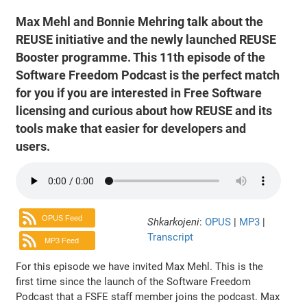
Max Mehl and Bonnie Mehring talk about the
REUSE initiative and the newly launched REUSE
Booster programme. This 11th episode of the
Software Freedom Podcast is the perfect match
for you if you are interested in Free Software
licensing and curious about how REUSE and its
tools make that easier for developers and
users.
OPUS Feed
Shkarkojeni
:
OPUS
|
MP3
|
Transcript
MP3 Feed
For this episode we have invited Max Mehl. This is the
first time since the launch of the Software Freedom
Podcast that a FSFE staff member joins the podcast. Max