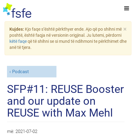
×
Kujdes:
Kjo faqe s’është përkthyer ende. Ajo që po shihni më
poshtë, është faqja në versionin origjinal. Ju lutemi, përdorni
këtë faqe
që të shihni se si mund të ndihmoni te përkthimet dhe
anë të tjera.
Podcast
SFP#11: REUSE Booster
and our update on
REUSE with Max Mehl
më:
2021-07-02