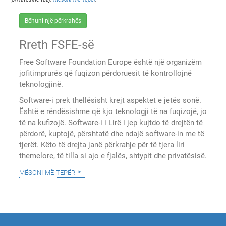
Bëhuni një përkrahës
Rreth FSFE-së
Free Software Foundation Europe është një organizëm
jofitimprurës që fuqizon përdoruesit të kontrollojnë
teknologjinë.
Software-i prek thellësisht krejt aspektet e jetës sonë.
Është e rëndësishme që kjo teknologji të na fuqizojë, jo
të na kufizojë. Software-i i Lirë i jep kujtdo të drejtën të
përdorë, kuptojë, përshtatë dhe ndajë software-in me të
tjerët. Këto të drejta janë përkrahje për të tjera liri
themelore, të tilla si ajo e fjalës, shtypit dhe privatësisë.
mësoni më tepër