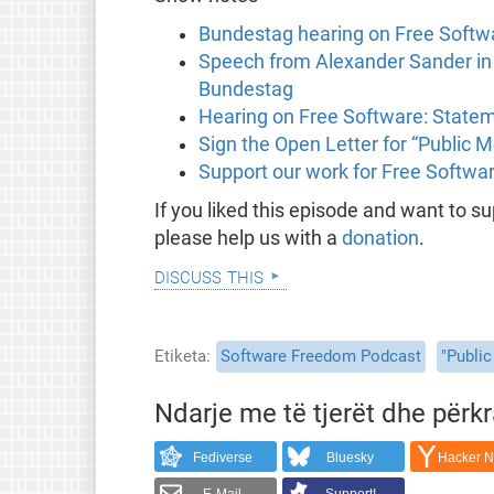
Bundestag hearing on Free Softw
Speech from Alexander Sander in 
Bundestag
Hearing on Free Software: Stateme
Sign the Open Letter for “Public 
Support our work for Free Softwa
If you liked this episode and want to 
please help us with a
donation
.
discuss this
Etiketa
Software Freedom Podcast
"Publi
Ndarje me të tjerët dhe përk
Fediverse
Bluesky
Hacker 