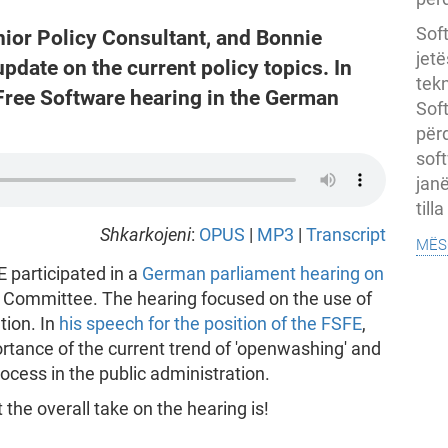
Soft
nior Policy Consultant, and Bonnie
jet
pdate on the current policy topics. In
tekn
 Free Software hearing in the German
Soft
për
soft
janë
till
Shkarkojeni
:
OPUS
|
MP3
|
Transcript
mës
 participated in a
German parliament hearing on
al Committee. The hearing focused on the use of
tion. In
his speech for the position of the FSFE
,
rtance of the current trend of 'openwashing' and
ocess in the public administration.
 the overall take on the hearing is!