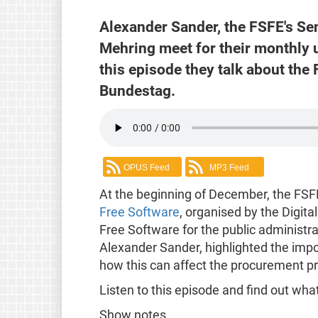
Alexander Sander, the FSFE's Se
Mehring meet for their monthly u
this episode they talk about the
Bundestag.
OPUS Feed
MP3 Feed
At the beginning of December, the FSFE
Free Software
, organised by the Digit
Free Software for the public administra
Alexander Sander, highlighted the impo
how this can affect the procurement pr
Listen to this episode and find out what
Show notes