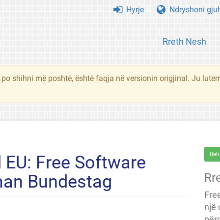
Hyrje
Ndryshoni gju
Rreth Nesh
 po shihni më poshtë, është faqja në versionin origjinal. Ju lute
Bëh
 EU: Free Software
Rr
rman Bundestag
Fre
një
përd