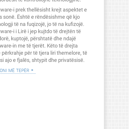
ware-i prek thellësisht krejt aspektet e
ës sonë. Është e rëndësishme që kjo
ologji të na fuqizojë, jo të na kufizojë.
ware-i i Lirë i jep kujtdo të drejtën të
dorë, kuptojë, përshtatë dhe ndajë
ware-in me të tjerët. Këto të drejta
 përkrahje për të tjera liri themelore, të
a si ajo e fjalës, shtypit dhe privatësisë.
oni më tepër