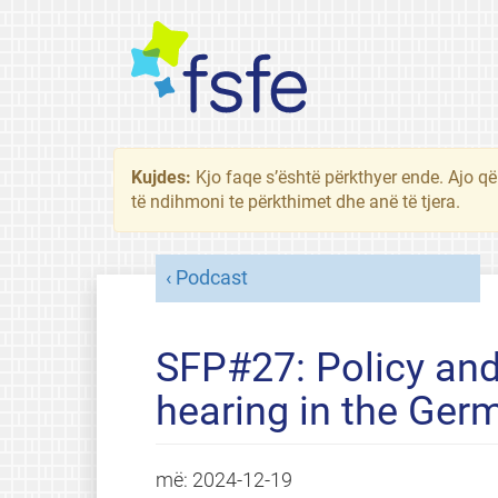
Kujdes:
Kjo faqe s’është përkthyer ende. Ajo që
të ndihmoni te përkthimet dhe anë të tjera.
Podcast
SFP#27: Policy and
hearing in the Ge
më:
2024-12-19