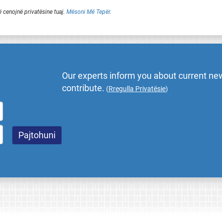
ë cenojnë privatësine tuaj.
Mësoni Më Tepër
.
Our experts inform you about current new
contribute.
(
Rregulla Privatësie
)