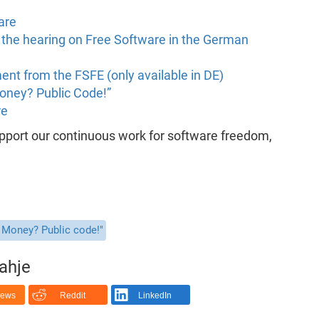
are
the hearing on Free Software in the German
nt from the FSFE (only available in DE)
Money? Public Code!”
re
support our continuous work for software freedom,
c Money? Public code!"
rahje
News
Reddit
LinkedIn