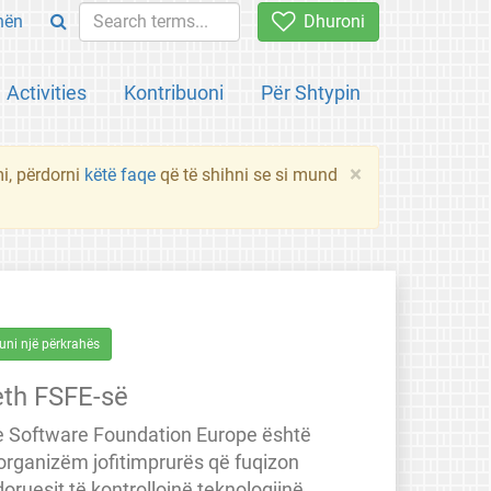
hën
Dhuroni
Activities
Kontribuoni
Për Shtypin
×
mi, përdorni
këtë faqe
që të shihni se si mund
uni një përkrahës
eth FSFE-së
e Software Foundation Europe është
 organizëm jofitimprurës që fuqizon
oruesit të kontrollojnë teknologjinë.