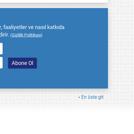
 faaliyetler ve nasıl katkıda
irir.
(
Gizlilik Politikası
)
En üste git