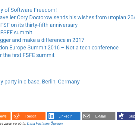
ry of Software Freedom!
raveller Cory Doctorow sends his wishes from utopian 20
FSF on its thirty-fifth anniversary
er FSFE summit
igger and make a difference in 2017
ion Europe Summit 2016 – Not a tech conference
for the first FSFE summit
y party in c-base, Berlin, Germany
News
Reddit
LinkedIn
E-Mail
Sup
ze zarar verebilir.
Daha Fazlasını Öğrenin
.