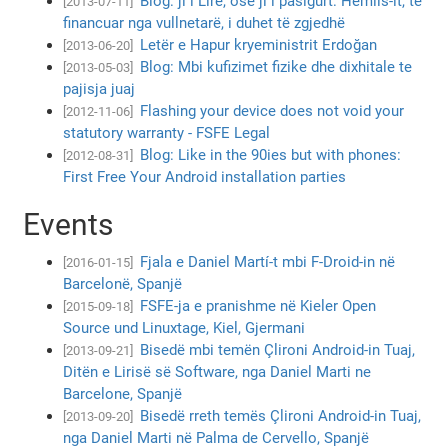
Blog: ji i Lirë, ose ji i pasigurt: Hemlis-it, të
[2013-07-11]
financuar nga vullnetarë, i duhet të zgjedhë
Letër e Hapur kryeministrit Erdoğan
[2013-06-20]
Blog: Mbi kufizimet fizike dhe dixhitale te
[2013-05-03]
pajisja juaj
Flashing your device does not void your
[2012-11-06]
statutory warranty - FSFE Legal
Blog: Like in the 90ies but with phones:
[2012-08-31]
First Free Your Android installation parties
Events
Fjala e Daniel Martí-t mbi F-Droid-in në
[2016-01-15]
Barcelonë, Spanjë
FSFE-ja e pranishme në Kieler Open
[2015-09-18]
Source und Linuxtage, Kiel, Gjermani
Bisedë mbi temën Çlironi Android-in Tuaj,
[2013-09-21]
Ditën e Lirisë së Software, nga Daniel Marti ne
Barcelone, Spanjë
Bisedë rreth temës Çlironi Android-in Tuaj,
[2013-09-20]
nga Daniel Marti në Palma de Cervello, Spanjë