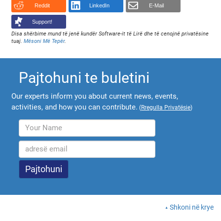
Reddit
LinkedIn
E-Mail
Support!
Disa shërbime mund të jenë kundër Software-it të Lirë dhe të cenojnë privatësine
tuaj.
Mësoni Më Tepër
.
Pajtohuni te buletini
Our experts inform you about current news, events,
activities, and how you can contribute.
(
Rregulla Privatësie
)
Shkoni në krye