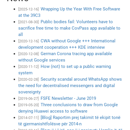
Wrapping Up the Year With Free Software
[2025-12-16]
at the 39C3
Public bodies fail: Volunteers have to
[2021-08-30]
sacrifice free time to make CovPass app available to
all
CWA without Google +++ International
[2020-12-16]
development cooperation +++ KDE interview
German Corona tracing app available
[2020-12-08]
without Google services
How (not) to set up a public warning
[2020-11-12]
system
Security scandal around WhatsApp shows
[2020-02-28]
the need for decentralised messengers and digital
sovereignty
FSFE Newsletter - June 2019
[2019-06-27]
Three conclusions to draw from Google
[2019-05-20]
denying Huawei access to software
[Blog] Raportim prej takimit të ekipit tonë
[2014-07-11]
të gjermanishtfolësve për 2014-n