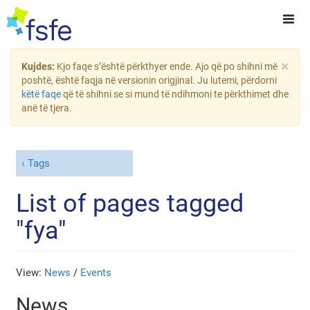
×
Kujdes:
Kjo faqe s’është përkthyer ende. Ajo që po shihni më
poshtë, është faqja në versionin origjinal. Ju lutemi, përdorni
këtë faqe
që të shihni se si mund të ndihmoni te përkthimet dhe
anë të tjera.
Tags
List of pages tagged
"fya"
View:
News
/
Events
News