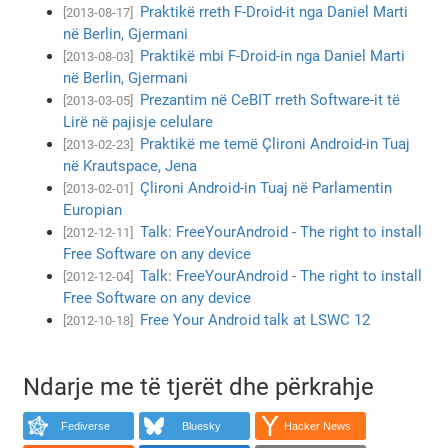
Praktikë rreth F-Droid-it nga Daniel Marti
[2013-08-17]
në Berlin, Gjermani
Praktikë mbi F-Droid-in nga Daniel Marti
[2013-08-03]
në Berlin, Gjermani
Prezantim në CeBIT rreth Software-it të
[2013-03-05]
Lirë në pajisje celulare
Praktikë me temë Çlironi Android-in Tuaj
[2013-02-23]
në Krautspace, Jena
Çlironi Android-in Tuaj në Parlamentin
[2013-02-01]
Europian
Talk: FreeYourAndroid - The right to install
[2012-12-11]
Free Software on any device
Talk: FreeYourAndroid - The right to install
[2012-12-04]
Free Software on any device
Free Your Android talk at LSWC 12
[2012-10-18]
Ndarje me të tjerët dhe përkrahje
Fediverse
Bluesky
Hacker News