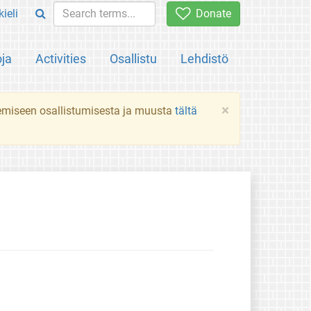
ieli
Donate
oja
Activities
Osallistu
Lehdistö
×
ekemiseen osallistumisesta ja muusta
tältä