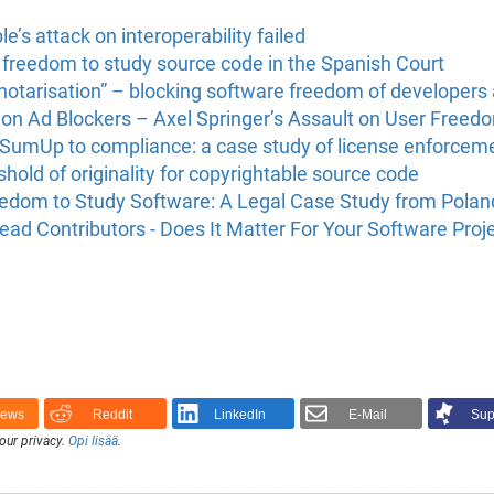
’s attack on interoperability failed
e freedom to study source code in the Spanish Court
“notarisation” – blocking software freedom of developers
 on Ad Blockers – Axel Springer’s Assault on User Freed
g SumUp to compliance: a case study of license enforcem
hold of originality for copyrightable source code
reedom to Study Software: A Legal Case Study from Polan
ead Contributors - Does It Matter For Your Software Proj
News
Reddit
LinkedIn
E-Mail
Sup
our privacy.
Opi lisää
.