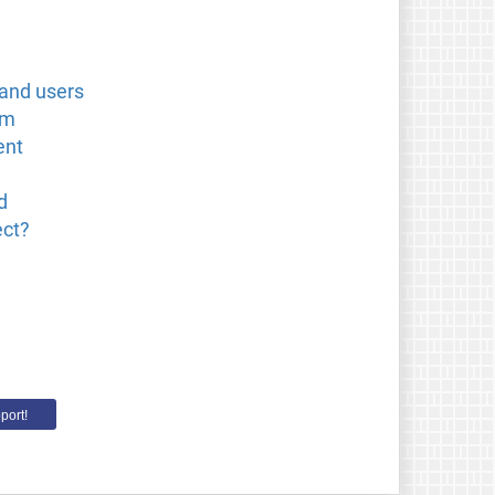
 and users
om
ent
d
ect?
port!