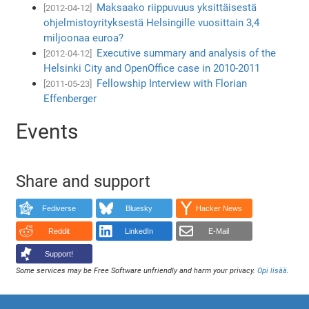
Maksaako riippuvuus yksittäisestä
[2012-04-12]
ohjelmistoyrityksestä Helsingille vuosittain 3,4
miljoonaa euroa?
Executive summary and analysis of the
[2012-04-12]
Helsinki City and OpenOffice case in 2010-2011
Fellowship Interview with Florian
[2011-05-23]
Effenberger
Events
Share and support
Fediverse
Bluesky
Hacker News
Reddit
LinkedIn
E-Mail
Support!
Some services may be Free Software unfriendly and harm your privacy.
Opi lisää
.