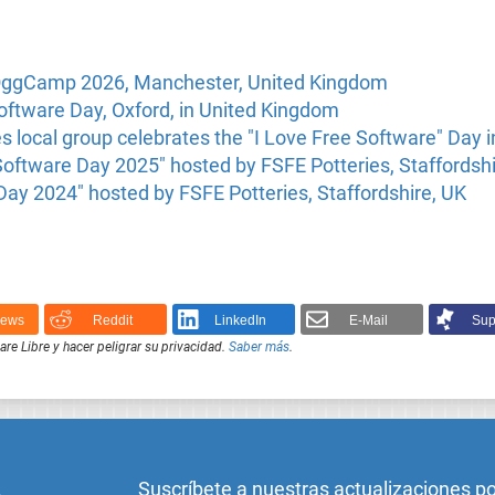
OggCamp 2026, Manchester, United Kingdom
oftware Day, Oxford, in United Kingdom
s local group celebrates the "I Love Free Software" Day i
Software Day 2025" hosted by FSFE Potteries, Staffordshi
Day 2024" hosted by FSFE Potteries, Staffordshire, UK
News
Reddit
LinkedIn
E-Mail
Sup
e Libre y hacer peligrar su privacidad.
Saber más
.
Suscríbete a nuestras actualizaciones p