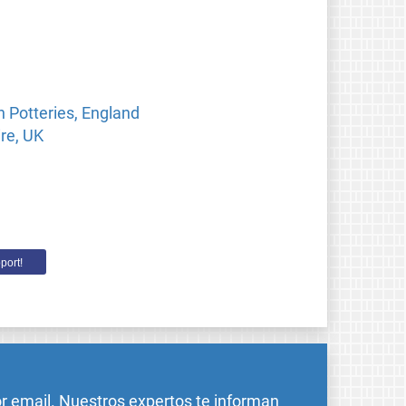
n Potteries, England
re, UK
port!
or email. Nuestros expertos te informan