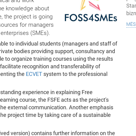
hical and work
Sta
he knowledge about
bizn
, the project is going
mës
esources for managers
 enterprises (SMEs).
lable to individual students (managers and staff of
rivate bodies providing support, consultancy and
le to organize training courses using the results
facilitate recognition and transferability of
menting the
ECVET
system to the professional
g-standing experience in explaining Free
learning course, the FSFE acts as the project's
the external communication. Another emphasis
the project time by taking care of a sustainable
ived version) contains further information on the