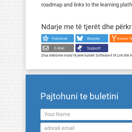
roadmap and links to the learning platf
Ndarje me të tjerët dhe përk
Fediverse
Bluesky
Hacker 
E-Mail
Support!
Disa shërbime mund të jenë kundër Software-it të Lirë dhe t
Pajtohuni te buletini