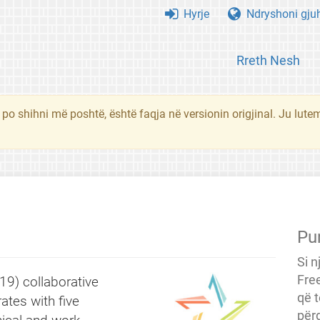
Hyrje
Ndryshoni gju
Rreth Nesh
 po shihni më poshtë, është faqja në versionin origjinal. Ju lute
Pu
Si n
Fre
9) collaborative
që t
tes with five
përg