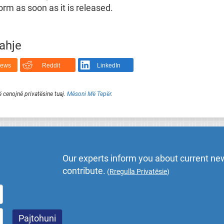
orm as soon as it is released.
rahje
News
Reddit
LinkedIn
ë cenojnë privatësine tuaj.
Mësoni Më Tepër
.
Our experts inform you about current new
contribute.
(
Rregulla Privatësie
)