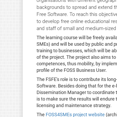
organisations with different geograp
backgrounds to spread and extend t
Free Software. To reach this objective
to develop free online educational r
and staff of small and medium-sized
The learning course will be freely avai
SMEs) and will be used by public and p
training to businesses, which will be ab
of the project. The project also aims to 
competences, thus mobility, by imple
profile of the FOSS Business User.
The FSFE's role is to contribute its lon
Software. Besides doing that for the e-
Dissemination Manager to coordinate 
is to make sure the results will endure 
licensing and maintenance strategy.
The
FOSS4SMEs project website
(arch