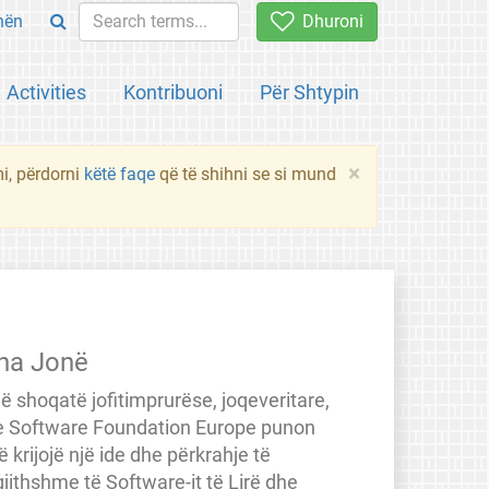
hën
Dhuroni
Activities
Kontribuoni
Për Shtypin
×
mi, përdorni
këtë faqe
që të shihni se si mund
na Jonë
jë shoqatë jofitimprurëse, joqeveritare,
e Software Foundation Europe punon
ë krijojë një ide dhe përkrahje të
jithshme të Software-it të Lirë dhe