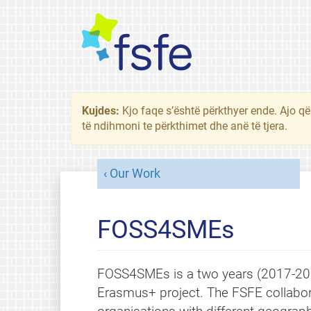
Kujdes:
Kjo faqe s’është përkthyer ende. Ajo që
të ndihmoni te përkthimet dhe anë të tjera.
Our Work
FOSS4SMEs
FOSS4SMEs is a two years (2017-201
Erasmus+ project. The FSFE collabora