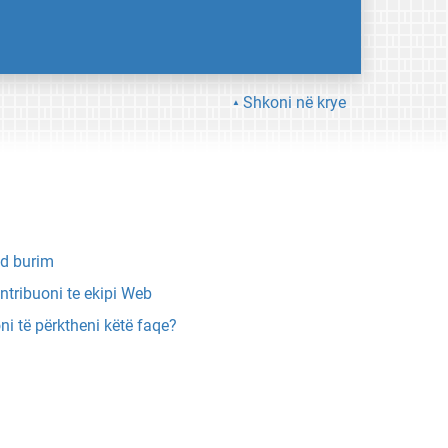
Shkoni në krye
d burim
ntribuoni te ekipi Web
ni të përktheni këtë faqe?