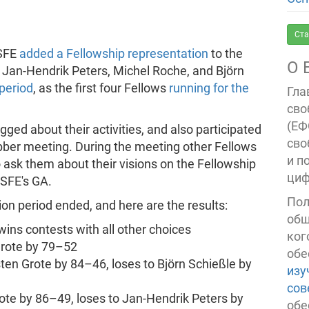
Ста
FSFE
added a Fellowship representation
to the
О 
 Jan-Hendrik Peters, Michel Roche, and Björn
period
, as the first four Fellows
running for the
Гла
сво
(ЕФ
ogged about their activities, and also participated
сво
bber meeting. During the meeting other Fellows
и п
 ask them about their visions on the Fellowship
циф
FSFE's GA.
Пол
on period ended, and here are the results:
общ
wins contests with all other choices
ког
 Grote by 79–52
обе
rsten Grote by 84–46, loses to Björn Schießle by
изу
сов
rote by 86–49, loses to Jan-Hendrik Peters by
обе