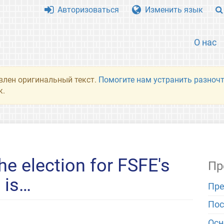
Авторизоваться
Изменить язык
О нас
влен оригинальный текст.
Помогите нам устранить разночт
к.
he election for FSFE's
Пр
 is…
Пре
Пос
Ос