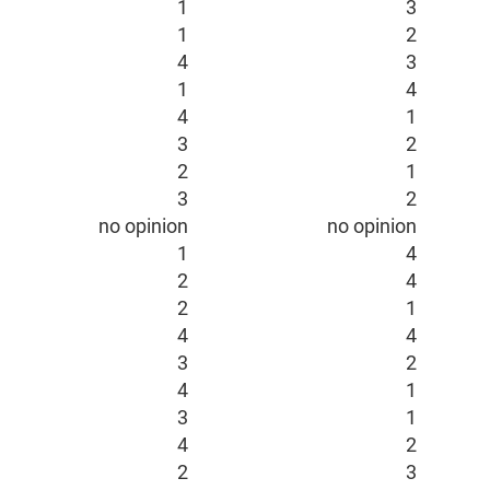
1
3
1
2
4
3
1
4
4
1
3
2
2
1
3
2
no opinion
no opinion
1
4
2
4
2
1
4
4
3
2
4
1
3
1
4
2
2
3