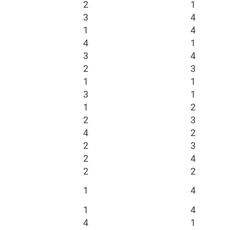
2
1
3
4
1
4
4
1
3
4
2
3
1
1
3
1
1
2
2
3
4
2
2
3
2
4
2
2
1
4
1
4
4
1