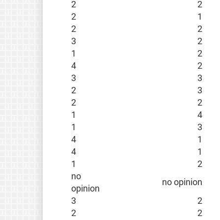
2
2
2
1
2
2
3
2
1
2
4
2
3
3
2
3
2
2
1
4
1
3
4
1
4
1
1
2
no
no opinion
opinion
3
2
2
2