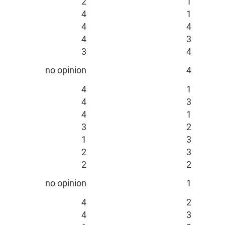
2
1
4
1
4
4
4
3
3
4
no opinion
4
4
1
4
3
4
1
3
2
1
3
2
3
2
2
no opinion
1
4
2
4
3