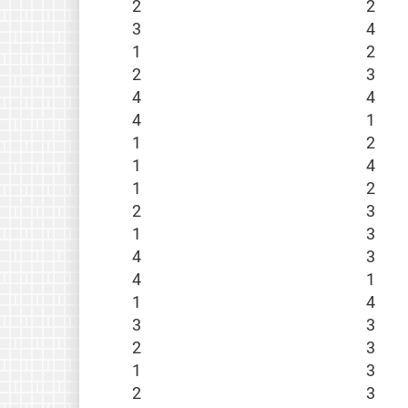
2
2
3
4
1
2
2
3
4
4
4
1
1
2
1
4
1
2
2
3
1
3
4
3
4
1
1
4
3
3
2
3
1
3
2
3