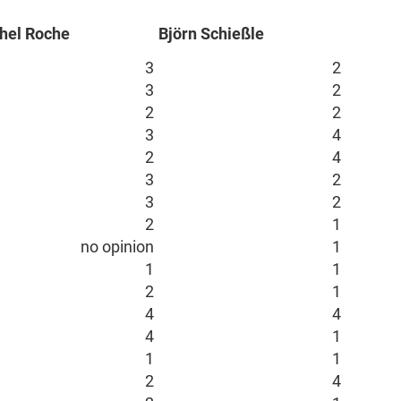
hel Roche
Björn Schießle
3
2
3
2
2
2
3
4
2
4
3
2
3
2
2
1
no opinion
1
1
1
2
1
4
4
4
1
1
1
2
4