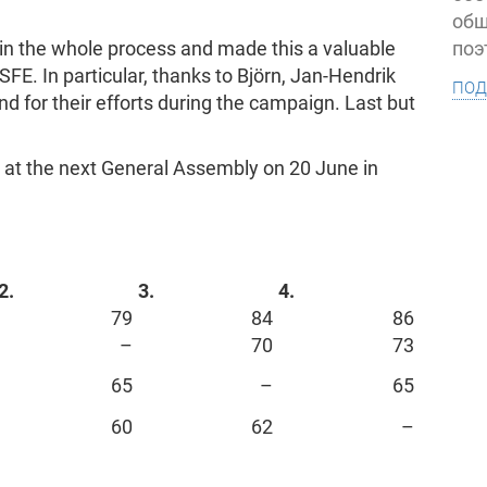
общ
поэ
 in the whole process and made this a valuable
SFE. In particular, thanks to Björn, Jan-Hendrik
под
d for their efforts during the campaign. Last but
 at the next General Assembly on 20 June in
2.
3.
4.
79
84
86
–
70
73
65
–
65
60
62
–