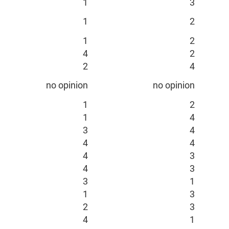
1
3
1
2
1
2
4
2
2
4
no opinion
no opinion
1
2
1
4
3
4
4
4
4
3
4
3
3
1
1
3
2
3
4
1