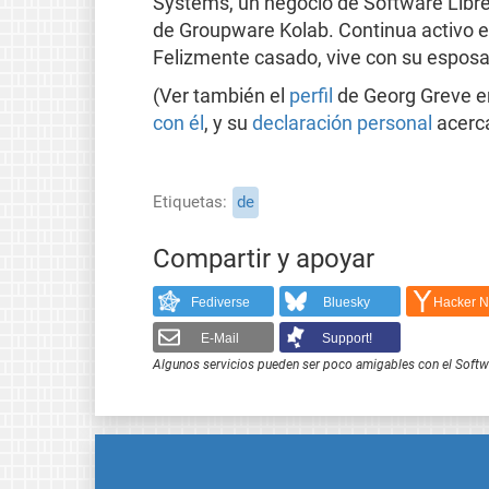
Systems, un negocio de Software Libre 
de Groupware Kolab. Continua activo en
Felizmente casado, vive con su esposa
(Ver también el
perfil
de Georg Greve en
con él
, y su
declaración personal
acerca
Etiquetas
de
Compartir y apoyar
Fediverse
Bluesky
Hacker 
E-Mail
Support!
Algunos servicios pueden ser poco amigables con el Softwar