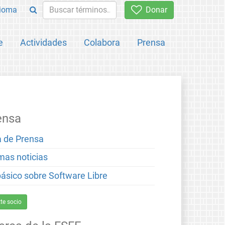
ioma
Donar
e
Actividades
Colabora
Prensa
ensa
a de Prensa
imas noticias
básico sobre Software Libre
te socio