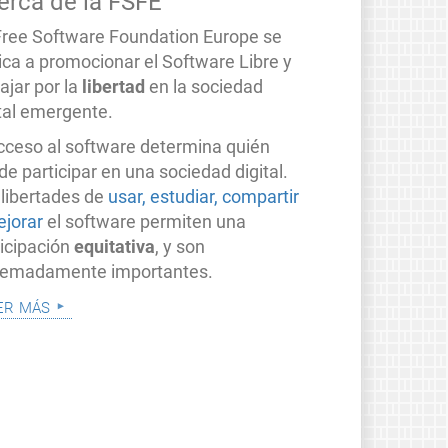
erca de la FSFE
Free Software Foundation Europe se
ica a promocionar el Software Libre y
ajar por la
libertad
en la sociedad
ital emergente.
acceso al software determina quién
e participar en una sociedad digital.
 libertades de
usar, estudiar, compartir
ejorar
el software permiten una
ticipación
equitativa
, y son
remadamente importantes.
er más