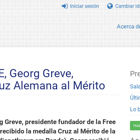
Iniciar sesión
Cambiar id
Acerca d
E, Georg Greve,
Pr
uz Alemana al Mérito
Sal
Últ
Lo 
rg Greve, presidente fundador de la Free
Haz
ecibido la medalla Cruz al Mérito de la