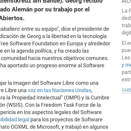
Ac
dienstkreuz am Bande). Georg recibió
ado Alemán por su trabajo por el
La 
Abiertos.
ded
trab
aballero' entre su equipo", dice el presidente de
dig
icación de Georg a la libertad en la tecnología
El 
 Free Software Foundation en Europa y alrededor
pued
 en la agenda política, y ha creado las
Las
 ela comunidad hacia nuestros objetivos comunes.
y m
 ha aportado un progreso enorme al Software
par
ext
ujar la imagen del Software Libre como una
sab
re Libre una
voz en las Naciones Unidas
,
ra la Propiedad Intelectual" (OMPI) y la Cumbre
ión (WSIS). Con la Freedom Task Force de la
 pericia en los aspectos legales del Software
bilidad legal
para los proyectos de Software
rmato OOXML de Microsoft, y trabajó en algunos