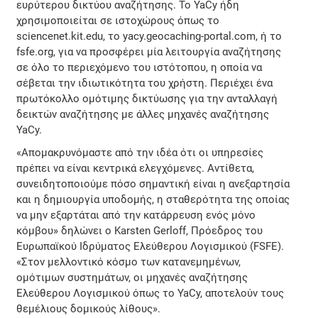
ευρύτερου δικτύου αναζήτησης. Το YaCy ήδη
χρησιμοποιείται σε ιστοχώρους όπως το
sciencenet.kit.edu, το yacy.geocaching-portal.com, ή το
fsfe.org, για να προσφέρει μία λειτουργία αναζήτησης
σε όλο το περιεχόμενο του ιστότοπου, η οποία να
σέβεται την ιδιωτικότητα του χρήστη. Περιέχει ένα
πρωτόκολλο ομότιμης δικτύωσης για την ανταλλαγή
δεικτών αναζήτησης με άλλες μηχανές αναζήτησης
YaCy.
«Απομακρυνόμαστε από την ιδέα ότι οι υπηρεσίες
πρέπει να είναι κεντρικά ελεγχόμενες. Αντίθετα,
συνειδητοποιούμε πόσο σημαντική είναι η ανεξαρτησία
και η δημιουργία υποδομής, η σταθερότητα της οποίας
να μην εξαρτάται από την κατάρρευση ενός μόνο
κόμβου» δηλώνει ο Karsten Gerloff, Πρόεδρος του
Ευρωπαϊκού Ιδρύματος Ελεύθερου Λογισμικού (FSFE).
«Στον μελλοντικό κόσμο των κατανεμημένων,
ομότιμων συστημάτων, οι μηχανές αναζήτησης
Ελεύθερου Λογισμικού όπως το YaCy, αποτελούν τους
θεμέλιους δομικούς λίθους».