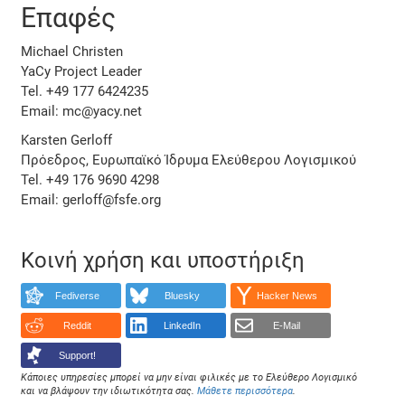
Επαφές
Michael Christen
YaCy Project Leader
Tel. +49 177 6424235
Email: mc@yacy.net
Karsten Gerloff
Πρόεδρος, Ευρωπαϊκό Ίδρυμα Ελεύθερου Λογισμικού
Tel. +49 176 9690 4298
Email: gerloff@fsfe.org
Κοινή χρήση και υποστήριξη
Fediverse
Bluesky
Hacker News
Reddit
LinkedIn
E-Mail
Support!
Κάποιες υπηρεσίες μπορεί να μην είναι φιλικές με το Ελεύθερο Λογισμικό
και να βλάψουν την ιδιωτικότητα σας.
Μάθετε περισσότερα
.