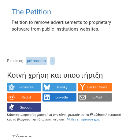
The Petition
Petition to remove advertisements to proprietary
software from public institutions websites.
Ετικέτες
pdfreaders
it
Κοινή χρήση και υποστήριξη
Fediverse
Bluesky
Hacker News
Reddit
LinkedIn
E-Mail
Support!
Κάποιες υπηρεσίες μπορεί να μην είναι φιλικές με το Ελεύθερο Λογισμικό
και να βλάψουν την ιδιωτικότητα σας.
Μάθετε περισσότερα
.