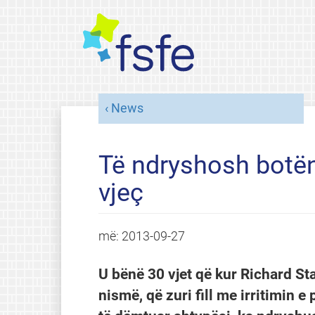
News
Të ndryshosh botën
vjeç
më:
2013-09-27
U bënë 30 vjet që kur Richard Sta
nismë, që zuri fill me irritimin 