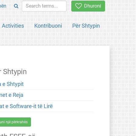
hën
Dhuroni
Activities
Kontribuoni
Për Shtypin
r Shtypin
 e Shtypit
met e Reja
t e Software-it të Lirë
uni një përkrahës