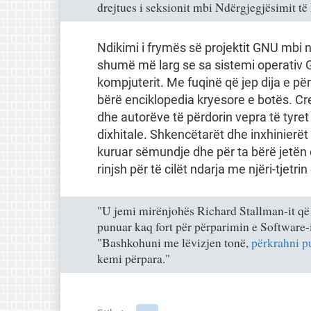
drejtues i seksionit mbi Ndërgjegjësimit t
Ndikimi i frymës së projektit GNU mbi n
shumë më larg se sa sistemi operativ 
kompjuterit. Me fuqinë që jep dija e për
bërë enciklopedia kryesore e botës. C
dhe autorëve të përdorin vepra të tyre
dixhitale. Shkencëtarët dhe inxhinierët
kuruar sëmundje dhe për ta bërë jetën e
rinjsh për të cilët ndarja me njëri-tjetri
"U jemi mirënjohës Richard Stallman-it që 
punuar kaq fort për përparimin e Software-it
"Bashkohuni me lëvizjen tonë,
përkrahni p
kemi përpara."