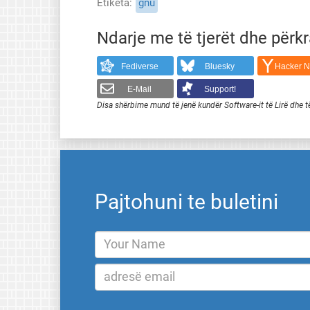
Etiketa
gnu
Ndarje me të tjerët dhe përk
Fediverse
Bluesky
Hacker 
E-Mail
Support!
Disa shërbime mund të jenë kundër Software-it të Lirë dhe t
Pajtohuni te buletini