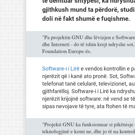
të dëmtuar shtypësi, ka ndryshua
gjithkush mund ta përdorë, studi
doli në fakt shumë e fuqishme.
"Pa projektin GNU dhe lëvizjen e Software-i
dhe Interneti - do të ishin krejt ndryshe sot
Foundation Europe-ës.
Software-i i Lirë
e vendos kontrollin e pa
njerëzit që i kanë ato pronë. Sot, Softwa
telefonat tanë celularë, televizionet, a
gjithfarëlloj. Software-i i Lirë ka ndry
njerëzit krijojnë software: në vend se 
sipas nevojave të tyre, ata ftohen të ma
"Projekti GNU ka funksionuar si pikënisje e
teknologjinë e kemi ne, dhe jo të na kontro