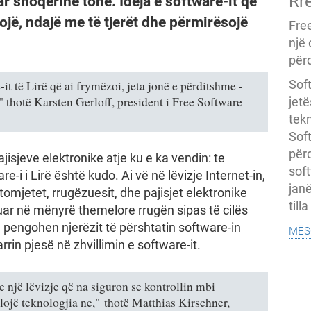
Rr
r shoqërinë tonë. Ideja e software-it që
ojë, ndajë me të tjerët dhe përmirësojë
Fre
një
përd
Soft
t të Lirë që ai frymëzoi, jeta jonë e përditshme -
," thotë Karsten Gerloff, president i Free Software
jet
tekn
Soft
për
jisjeve elektronike atje ku e ka vendin: te
soft
re-i i Lirë është kudo. Ai vë në lëvizje Internet-in,
janë
utomjetet, rrugëzuesit, dhe pajisjet elektronike
till
shuar në mënyrë themelore rrugën sipas të cilës
mës
të pengohen njerëzit të përshtatin software-in
rrin pjesë në zhvillimin e software-it.
 një lëvizje që na siguron se kontrollin mbi
llojë teknologjia ne," thotë Matthias Kirschner,