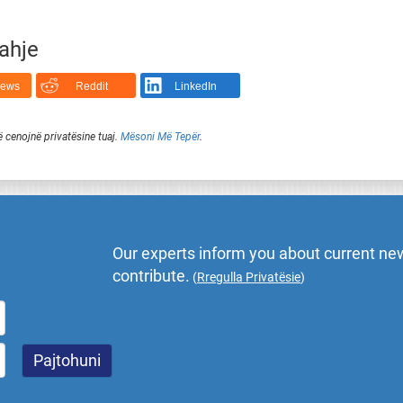
rahje
News
Reddit
LinkedIn
ë cenojnë privatësine tuaj.
Mësoni Më Tepër
.
Our experts inform you about current new
contribute.
(
Rregulla Privatësie
)