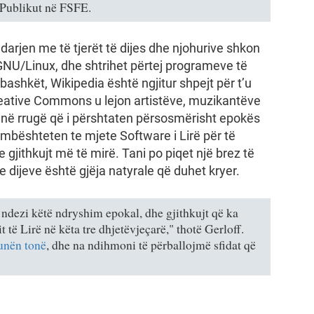
ë Publikut në FSFE.
darjen me të tjerët të dijes dhe njohurive shkon
GNU/Linux, dhe shtrihet përtej programeve të
bashkët, Wikipedia është ngjitur shpejt për t’u
reative Commons u lejon artistëve, muzikantëve
t në rrugë që i përshtaten përsosmërisht epokës
 mbështeten te mjete Software i Lirë për të
 gjithkujt më të mirë. Tani po piqet një brez të
n e dijeve është gjëja natyrale që duhet kryer.
ndezi këtë ndryshim epokal, dhe gjithkujt që ka
 të Lirë në këta tre dhjetëvjeçarë," thotë Gerloff.
unën tonë
, dhe na ndihmoni të përballojmë sfidat që