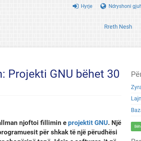
Hyrje
Ndryshoni gju
Rreth Nesh
: Projekti GNU bëhet 30
Pë
Zyra
Laj
Baza
llman njoftoi fillimin e
projektit GNU
. Një
Bëh
e programuesit për shkak të një përudhësi