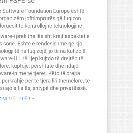
eth FSFE-së
e Software Foundation Europe është
 organizëm jofitimprurës që fuqizon
oruesit të kontrollojnë teknologjinë.
ware-i prek thellësisht krejt aspektet e
ës sonë. Është e rëndësishme që kjo
ologji të na fuqizojë, jo të na kufizojë.
ware-i i Lirë i jep kujtdo të drejtën të
dorë, kuptojë, përshtatë dhe ndajë
ware-in me të tjerët. Këto të drejta
 përkrahje për të tjera liri themelore, të
a si ajo e fjalës, shtypit dhe privatësisë.
oni më tepër