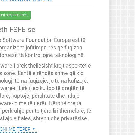
uni një përkrahës
eth FSFE-së
e Software Foundation Europe është
 organizëm jofitimprurës që fuqizon
oruesit të kontrollojnë teknologjinë.
ware-i prek thellësisht krejt aspektet e
ës sonë. Është e rëndësishme që kjo
ologji të na fuqizojë, jo të na kufizojë.
ware-i i Lirë i jep kujtdo të drejtën të
dorë, kuptojë, përshtatë dhe ndajë
ware-in me të tjerët. Këto të drejta
 përkrahje për të tjera liri themelore, të
a si ajo e fjalës, shtypit dhe privatësisë.
oni më tepër