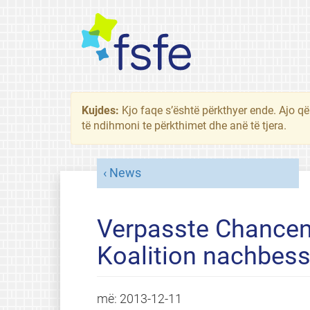
Kujdes:
Kjo faqe s’është përkthyer ende. Ajo që
të ndihmoni te përkthimet dhe anë të tjera.
News
Verpasste Chancen
Koalition nachbes
më:
2013-12-11