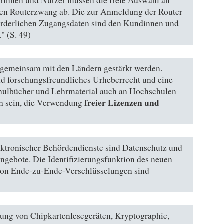
rinnen und Nutzer müssen die freie Auswahl an
den Routerzwang ab. Die zur Anmeldung der Router
orderlichen Zugangsdaten sind den Kundinnen und
." (S. 49)
s gemeinsam mit den Ländern gestärkt werden.
und forschungsfreundliches Urheberrecht und eine
hulbücher und Lehrmaterial auch an Hochschulen
freier Lizenzen und
ich sein, die Verwendung
ektronischer Behördendienste sind Datenschutz und
gebote. Die Identifizierungsfunktion des neuen
von Ende-zu-Ende-Verschlüsselungen sind
ung von Chipkartenlesegeräten, Kryptographie,