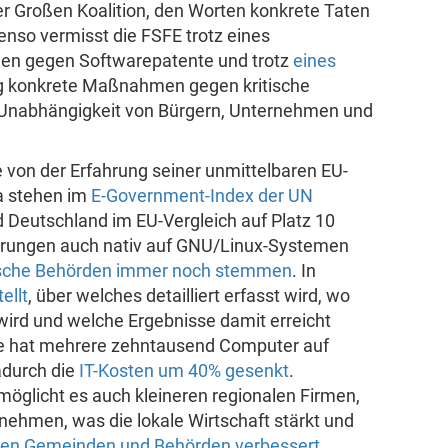
er Großen Koalition, den Worten konkrete Taten
benso vermisst die FSFE trotz eines
en gegen Softwarepatente und trotz
eines
g konkrete Maßnahmen gegen kritische
e Unabhängigkeit von Bürgern, Unternehmen und
von der Erfahrung seiner unmittelbaren EU-
a stehen im
E-Government-Index der UN
d Deutschland im EU-Vergleich auf Platz 10
lärungen auch nativ auf GNU/Linux-Systemen
sche Behörden immer noch stemmen
. In
ellt
, über welches detailliert erfasst wird, wo
ird und welche Ergebnisse damit erreicht
e hat mehrere zehntausend Computer auf
durch die
IT-Kosten um 40% gesenkt
.
glicht es auch kleineren regionalen Firmen,
ehmen, was die lokale Wirtschaft stärkt und
chen Gemeinden und Behörden verbessert
.