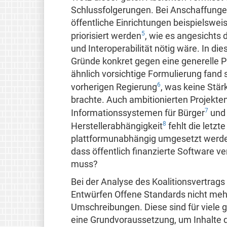
Schlussfolgerungen. Bei Anschaffunge
öffentliche Einrichtungen beispielsweis
5
priorisiert werden
, wie es angesichts 
und Interoperabilität nötig wäre. In 
Gründe konkret gegen eine generelle Pr
ähnlich vorsichtige Formulierung fand 
6
vorherigen Regierung
, was keine Stä
brachte. Auch ambitionierten Projekt
7
Informationssystemen für Bürger
und 
8
Herstellerabhängigkeit
fehlt die letzt
plattformunabhängig umgesetzt werd
dass öffentlich finanzierte Software ve
muss?
Bei der Analyse des Koalitionsvertrags 
Entwürfen Offene Standards nicht mehr
Umschreibungen. Diese sind für viele 
eine Grundvoraussetzung, um Inhalte d