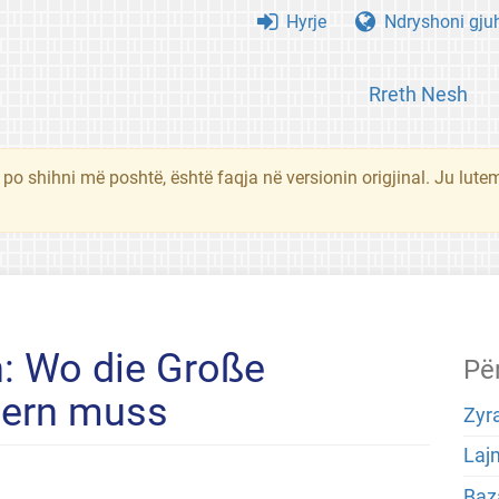
Hyrje
Ndryshoni gju
Rreth Nesh
 po shihni më poshtë, është faqja në versionin origjinal. Ju lute
: Wo die Große
Pë
sern muss
Zyra
Laj
Baza