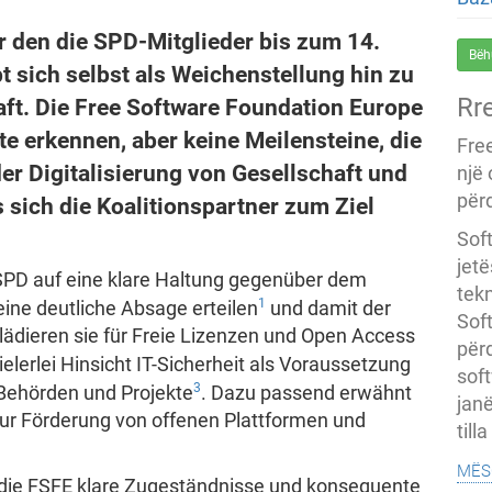
er den die SPD-Mitglieder bis zum 14.
Bëh
sich selbst als Weichenstellung hin zu
Rr
aft. Die Free Software Foundation Europe
te erkennen, aber keine Meilensteine, die
Fre
er Digitalisierung von Gesellschaft und
një
përd
 sich die Koalitionspartner zum Ziel
Soft
jet
 SPD auf eine klare Haltung gegenüber dem
tekn
1
ine deutliche Absage erteilen
und damit der
Soft
lädieren sie für Freie Lizenzen und Open Access
për
elerlei Hinsicht IT-Sicherheit als Voraussetzung
soft
3
e Behörden und Projekte
. Dazu passend erwähnt
janë
 zur Förderung von offenen Plattformen und
till
mës
 die FSFE klare Zugeständnisse und konsequente