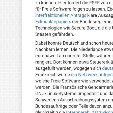
zu können. Hier fordert die FSFE von d
für Freie Software folgen zu lassen. E
interfraktionellen Antrags
klare Aussag
Eckpunktepapiers
der Bundesregierun
Technologien wie Secure Boot, die di
Staaten gefährden.
Dabei könnte Deutschland schon heute 
Nachbarn lernen. Die Niederlande etw
europaweit an oberster Stelle, währen
rangiert. Dort können etwa Steuererk
ausgefüllt werden, wogegen sich
deut
Frankreich wurde
ein Netzwerk aufgest
welche Freie Software wie verwendet w
werden. Die Französische Gendarmeri
GNU/Linux-Systeme umgestellt und da
Schwedens Ausschreibungssystem ermö
Bundesaufträge oder Teile davon anzun
gleichzeitig die
Interoperabilität zwis