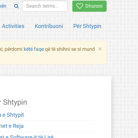
hën
Dhuroni
Activities
Kontribuoni
Për Shtypin
×
mi, përdorni
këtë faqe
që të shihni se si mund
r Shtypin
 e Shtypit
met e Reja
t e Software-it të Lirë