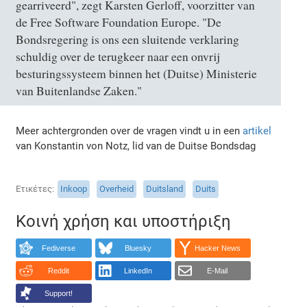
gearriveerd", zegt Karsten Gerloff, voorzitter van
de Free Software Foundation Europe. "De
Bondsregering is ons een sluitende verklaring
schuldig over de terugkeer naar een onvrij
besturingssysteem binnen het (Duitse) Ministerie
van Buitenlandse Zaken."
Meer achtergronden over de vragen vindt u in een
artikel
van Konstantin von Notz, lid van de Duitse Bondsdag
Ετικέτες
Inkoop
Overheid
Duitsland
Duits
Κοινή χρήση και υποστήριξη
Fediverse
Bluesky
Hacker News
Reddit
LinkedIn
E-Mail
Support!