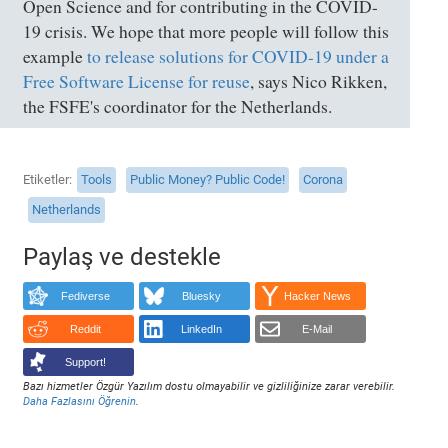
Open Science and for contributing in the COVID-
19 crisis. We hope that more people will follow this
example
to release solutions for COVID-19 under a
Free Software License for reuse
, says Nico Rikken,
the FSFE's coordinator for the Netherlands.
Etiketler
Tools
Public Money? Public Code!
Corona
Netherlands
Paylaş ve destekle
Fediverse
Bluesky
Hacker News
Reddit
LinkedIn
E-Mail
Support!
Bazı hizmetler Özgür Yazılım dostu olmayabilir ve gizliliğinize zarar verebilir.
Daha Fazlasını Öğrenin
.