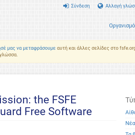
Σύνδεση
Αλλαγή γλώσ
Οργανισμ
σέ μας να μεταφράσουμε
αυτή και άλλες σελίδες στο fsfe.or
 γλώσσα.
ssion: the FSFE
Τύ
guard Free Software
Αίθ
Νέ
Τα 