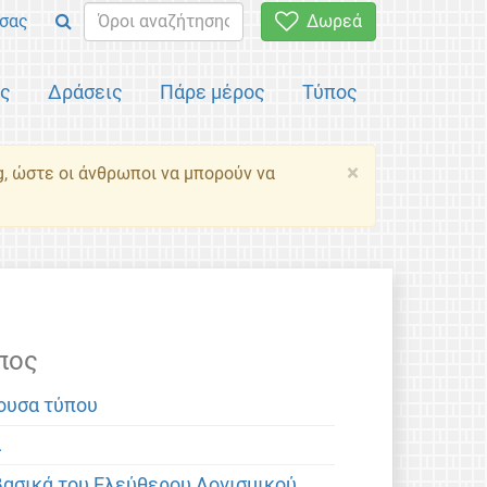
σας
Δωρεά
ός
Δράσεις
Πάρε μέρος
Τύπος
×
g, ώστε οι άνθρωποι να μπορούν να
πος
ουσα τύπου
α
βασικά του Ελεύθερου Λογισμικού