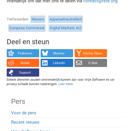
vriendelijk om dat met ons te delen via
contact@fsfe.org
.
Trefwoorden
Nieuws
Apparaatneutraliteit
Europese Commissie
Digital Markets Act
Deel en steun
Fediverse
Bluesky
Hacker News
Reddit
LinkedIn
E-Mail
Support!
Enkele diensten zouden onvriendelijk kunnen zijn voor Vrije Software en uw
privacy schade kunnen toebrengen.
Leer meer
.
Pers
Voor de pers
Recent nieuws