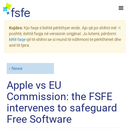
×
Kujdes:
Kjo faqe s’është përkthyer ende. Ajo që po shihni më
poshtë, është faqja në versionin origjinal. Ju lutemi, përdorni
këtë faqe
që të shihni se si mund të ndihmoni te përkthimet dhe
anë të tjera.
News
Apple vs EU
Commission: the FSFE
intervenes to safeguard
Free Software