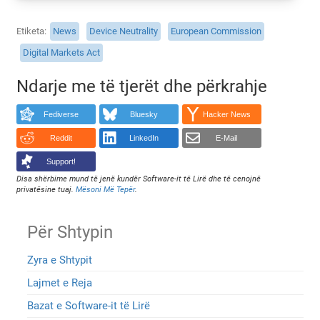
Etiketa
News
Device Neutrality
European Commission
Digital Markets Act
Ndarje me të tjerët dhe përkrahje
Fediverse
Bluesky
Hacker News
Reddit
LinkedIn
E-Mail
Support!
Disa shërbime mund të jenë kundër Software-it të Lirë dhe të cenojnë
privatësine tuaj.
Mësoni Më Tepër
.
Për Shtypin
Zyra e Shtypit
Lajmet e Reja
Bazat e Software-it të Lirë