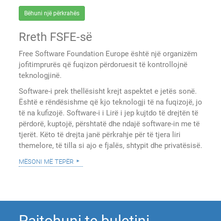
Bëhuni një përkrahës
Rreth FSFE-së
Free Software Foundation Europe është një organizëm
jofitimprurës që fuqizon përdoruesit të kontrollojnë
teknologjinë.
Software-i prek thellësisht krejt aspektet e jetës sonë.
Është e rëndësishme që kjo teknologji të na fuqizojë, jo
të na kufizojë. Software-i i Lirë i jep kujtdo të drejtën të
përdorë, kuptojë, përshtatë dhe ndajë software-in me të
tjerët. Këto të drejta janë përkrahje për të tjera liri
themelore, të tilla si ajo e fjalës, shtypit dhe privatësisë.
mësoni më tepër
Pajtohuni te buletini