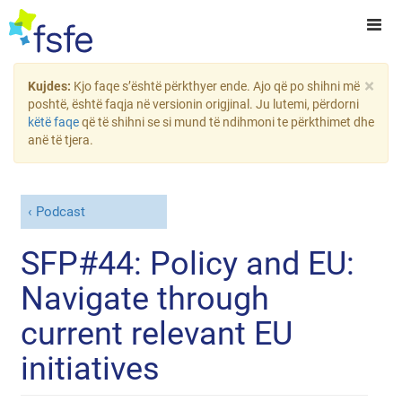
×
Kujdes:
Kjo faqe s’është përkthyer ende. Ajo që po shihni më
poshtë, është faqja në versionin origjinal. Ju lutemi, përdorni
këtë faqe
që të shihni se si mund të ndihmoni te përkthimet dhe
anë të tjera.
Podcast
SFP#44: Policy and EU:
Navigate through
current relevant EU
initiatives