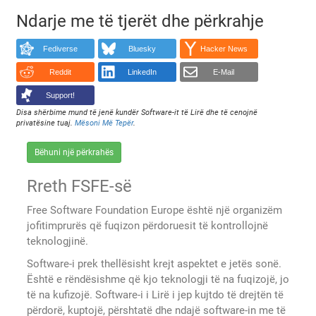
Ndarje me të tjerët dhe përkrahje
Fediverse
Bluesky
Hacker News
Reddit
LinkedIn
E-Mail
Support!
Disa shërbime mund të jenë kundër Software-it të Lirë dhe të cenojnë
privatësine tuaj.
Mësoni Më Tepër
.
Bëhuni një përkrahës
Rreth FSFE-së
Free Software Foundation Europe është një organizëm
jofitimprurës që fuqizon përdoruesit të kontrollojnë
teknologjinë.
Software-i prek thellësisht krejt aspektet e jetës sonë.
Është e rëndësishme që kjo teknologji të na fuqizojë, jo
të na kufizojë. Software-i i Lirë i jep kujtdo të drejtën të
përdorë, kuptojë, përshtatë dhe ndajë software-in me të