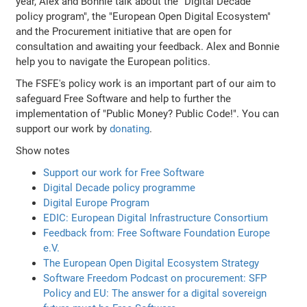
year, Alex and Bonnie talk about the "Digital Decade
policy program", the "European Open Digital Ecosystem"
and the Procurement initiative that are open for
consultation and awaiting your feedback. Alex and Bonnie
help you to navigate the European politics.
The FSFE's policy work is an important part of our aim to
safeguard Free Software and help to further the
implementation of "Public Money? Public Code!". You can
support our work by
donating
.
Show notes
Support our work for Free Software
Digital Decade policy programme
Digital Europe Program
EDIC: European Digital Infrastructure Consortium
Feedback from: Free Software Foundation Europe
e.V.
The European Open Digital Ecosystem Strategy
Software Freedom Podcast on procurement: SFP
Policy and EU: The answer for a digital sovereign