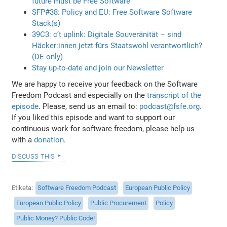
future must be Free Software
SFP#38: Policy and EU: Free Software Software
Stack(s)
39C3: c’t uplink: Digitale Souveränität – sind
Häcker:innen jetzt fürs Staatswohl verantwortlich?
(DE only)
Stay up-to-date and join our Newsletter
We are happy to receive your feedback on the Software
Freedom Podcast and especially on the
transcript of the
episode
. Please, send us an email to:
podcast@fsfe.org
.
If you liked this episode and want to support our
continuous work for software freedom, please help us
with a
donation
.
discuss this
Etiketa
Software Freedom Podcast
European Public Policy
European Public Policy
Public Procurement
Policy
Public Money? Public Code!