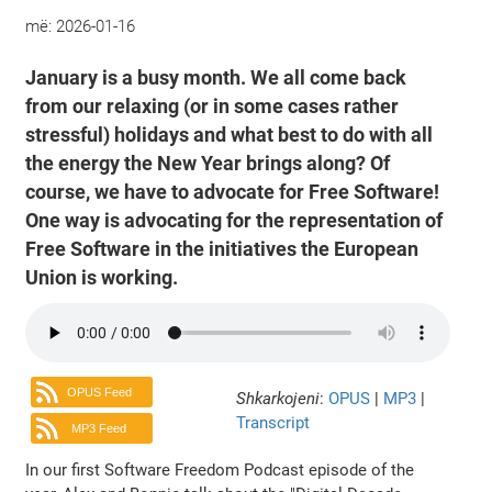
më:
2026-01-16
January is a busy month. We all come back
from our relaxing (or in some cases rather
stressful) holidays and what best to do with all
the energy the New Year brings along? Of
course, we have to advocate for Free Software!
One way is advocating for the representation of
Free Software in the initiatives the European
Union is working.
OPUS Feed
Shkarkojeni
:
OPUS
|
MP3
|
Transcript
MP3 Feed
In our first Software Freedom Podcast episode of the