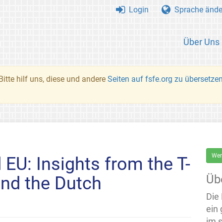
Login
Sprache ände
Über Uns
Bitte hilf uns, diese und andere
Seiten auf fsfe.org zu übersetze
Wer
EU: Insights from the T-
Üb
nd the Dutch
Die
ein
im 