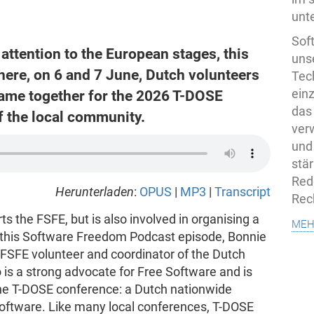
unte
Sof
attention to the European stages, this
uns
here, on 6 and 7 June, Dutch volunteers
Tech
ame together for the 2026 T-DOSE
ein
das
f the local community.
ver
und
stä
Rede
Herunterladen
:
OPUS
|
MP3
|
Transcript
Rec
 the FSFE, but is also involved in organising a
meh
 this Software Freedom Podcast episode, Bonnie
 FSFE volunteer and coordinator of the Dutch
 is a strong advocate for Free Software and is
the T-DOSE conference: a Dutch nationwide
oftware. Like many local conferences, T-DOSE