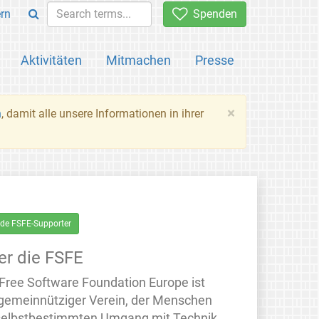
rn
Spenden
Aktivitäten
Mitmachen
Presse
×
n
, damit alle unsere Informationen in ihrer
de FSFE-Supporter
er die FSFE
 Free Software Foundation Europe ist
 gemeinnütziger Verein, der Menschen
selbstbestimmten Umgang mit Technik