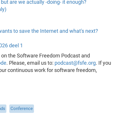
but are we actually -doing- it enough?
ly)
ants to save the Internet and what's next?
026 deel 1
k on the Software Freedom Podcast and
ode
. Please, email us to:
podcast@fsfe.org
. If you
 our continuous work for software freedom,
nds
Conference