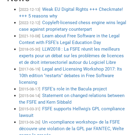
Weak EU Digital Rights +++ Checkmate!
[2022-12-13]
+++ 5 reasons why
Copyleft-licensed chess engine wins legal
[2022-12-12]
case against proprietary counterpart
Learn about Free Software in the Legal
[2021-10-08]
Context with FSFE's Legal Education Day
LLW2018 : La FSFE réunit les meilleurs
[2018-05-30]
experts pour un débat sur les problèmes de licences
et de droit intersectoriel autour du Logiciel Libre
Legal and Licensing Workshop 2017: Its
[2017-06-19]
10th edition "restarts" debates in Free Software
licensing
FSFE's role in the Bacula project
[2015-08-17]
Statement on changed relations between
[2015-04-14]
the FSFE and Kern Sibbald
FSFE supports Hellwig's GPL compliance
[2015-03-31]
lawsuit
Un «compliance workshop» de la FSFE
[2013-06-26]
découvre une violation de la GPL par FANTEC, Welte