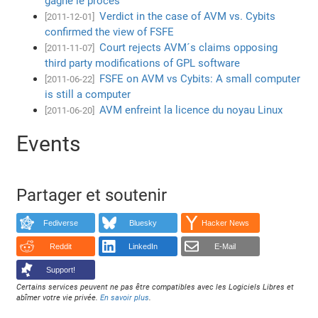
gagne le procés
Verdict in the case of AVM vs. Cybits
[2011-12-01]
confirmed the view of FSFE
Court rejects AVM´s claims opposing
[2011-11-07]
third party modifications of GPL software
FSFE on AVM vs Cybits: A small computer
[2011-06-22]
is still a computer
AVM enfreint la licence du noyau Linux
[2011-06-20]
Events
Partager et soutenir
Fediverse
Bluesky
Hacker News
Reddit
LinkedIn
E-Mail
Support!
Certains services peuvent ne pas être compatibles avec les Logiciels Libres et
abîmer votre vie privée.
En savoir plus
.