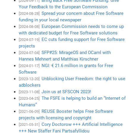
Bring Back Free Software Funding: Give
[2024-09-11]
Your Feedback to the European Commission
Spread your concern about Free Software
[2024-08-28]
funding in your local newspaper
European Commission needs to come up
[2024-08-08]
with dedicated budget for Free Software solutions
EC cuts funding support for Free Software
[2024-07-19]
projects
SFP#25: MirageOS and OCaml with
[2024-07-04]
Hannes Mehnert and Matthias Kirschner
NGI: € 21.6 million in grants for Free
[2024-01-17]
Software
Unblocking User Freedom: the right to use
[2023-12-20]
adblockers
Join us at SFSCON 2023!
[2023-11-08]
The FSFE is helping to build an “Internet of
[2023-04-25]
Humans”
REUSE Booster helps Free Software
[2021-06-09]
projects with licensing and copyright
Cory Doctorow +++ Artificial Intelligence
[2021-05-31]
+++ New Staffer Fani Partsafyllidou