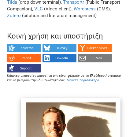
Tilda
(drop down terminal),
Transportr
(Public Transport
Companion),
VLC
(Video client),
Wordpress
(CMS),
Zotero
(citation and literature management)
Κοινή χρήση και υποστήριξη
Fediverse
Bluesky
Hacker News
Reddit
LinkedIn
E-Mail
Support!
Κάποιες υπηρεσίες μπορεί να μην είναι φιλικές με το Ελεύθερο Λογισμικό
και να βλάψουν την ιδιωτικότητα σας.
Μάθετε περισσότερα
.