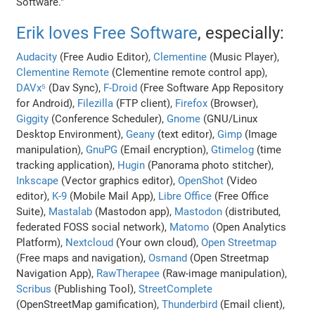
Software."
Erik loves Free Software
, especially:
Audacity
(Free Audio Editor),
Clementine
(Music Player),
Clementine Remote
(Clementine remote control app),
DAVx⁵
(Dav Sync),
F-Droid
(Free Software App Repository
for Android),
Filezilla
(FTP client),
Firefox
(Browser),
Giggity
(Conference Scheduler),
Gnome
(GNU/Linux
Desktop Environment),
Geany
(text editor),
Gimp
(Image
manipulation),
GnuPG
(Email encryption),
Gtimelog
(time
tracking application),
Hugin
(Panorama photo stitcher),
Inkscape
(Vector graphics editor),
OpenShot
(Video
editor),
K-9
(Mobile Mail App),
Libre Office
(Free Office
Suite),
Mastalab
(Mastodon app),
Mastodon
(distributed,
federated FOSS social network),
Matomo
(Open Analytics
Platform),
Nextcloud
(Your own cloud),
Open Streetmap
(Free maps and navigation),
Osmand
(Open Streetmap
Navigation App),
RawTherapee
(Raw-image manipulation),
Scribus
(Publishing Tool),
StreetComplete
(OpenStreetMap gamification),
Thunderbird
(Email client),