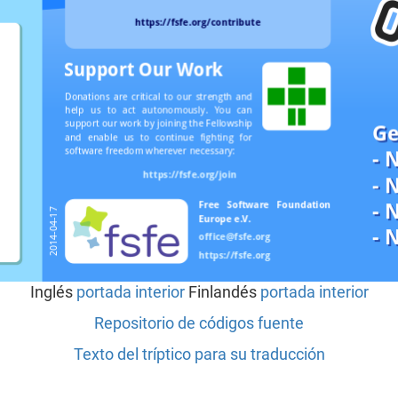
Inglés
portada
interior
Finlandés
portada
interior
Repositorio de códigos fuente
Texto del tríptico para su traducción