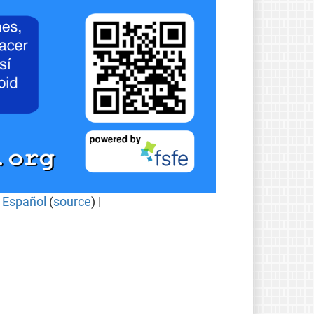
|
Español
(
source
) |