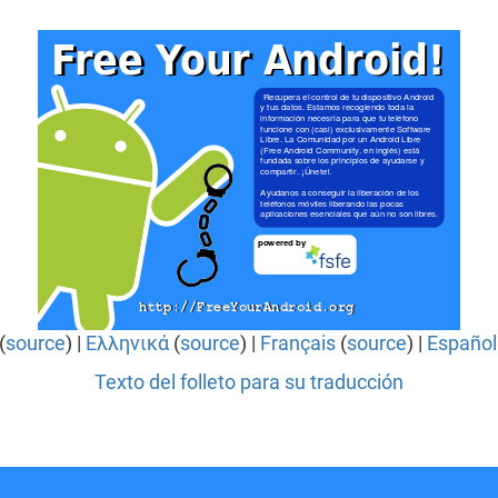
(
source
) |
Ελληνικά
(
source
) |
Français
(
source
) |
Español
Texto del folleto para su traducción