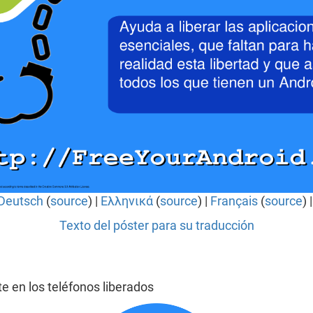
Deutsch
(
source
) |
Ελληνικά
(
source
) |
Français
(
source
) 
Texto del póster para su traducción
 en los teléfonos liberados