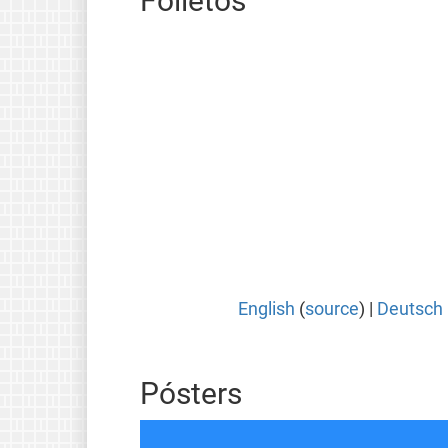
Folletos
English
(
source
) |
Deutsch
Pósters