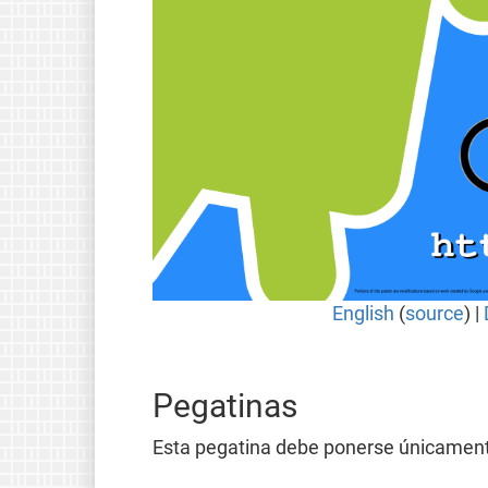
English
(
source
) |
Pegatinas
Esta pegatina debe ponerse únicamente