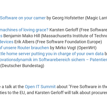
 Software on your camer
by Georg Hofstetter (Magic Lant
machines of loving grace?
Karsten Gerloff (Free Softwar
es
Benjamin Mako Hill (Massachusetts Institute of Techn
devices
Erik Albers (Free Software Foundation Europe)
uf unsere Router brauchen
by Mirko Vogt (OpenWrt)
ttle home server putting you in charge of your own data
b
ovationsdynamik im Softwarebereich sichern – Patent
(Deutscher Bundestag)
 a talk at the
Open IT Summit
about "Free Software in the
ies to the EU, and Karsten Gerloff will talk about procur