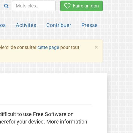
Faire un don
pos
Activités
Contribuer
Presse
×
 Merci de consulter
cette page
pour tout
 difficult to use Free Software on
herefor your device. More information