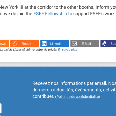
 New York III at the corridor to the other booths. Inform 
at we do join the
FSFE Fellowship
to support FSFE's work.
News
Reddit
LinkedIn
E-Mail
Sup
Logiciels Libres et abîmer votre vie privée.
En savoir plus
.
Recevez nos informations par email. Nos
dernières actualités, événements, activ
contribuer.
(
Politique de confidentialité
)