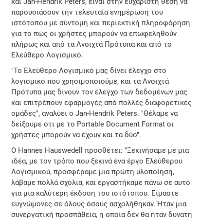
και Jan-Hendrik Peters, είναι στην ευχάριστη θέση να
παρουσιάσουν την τελευταία ενημέρωση του
ιστότοπου με σύντομη και περιεκτική πληροφόρηση
για το πώς οι χρήστες μπορούν να επωφεληθούν
πλήρως και από τα Ανοιχτά Πρότυπα και από το
Ελεύθερο Λογισμικό.
"Το Ελεύθερο Λογισμικό μας δίνει έλεγχο στο
λογισμικό που χρησιμοποιούμε, και τα Ανοιχτά
Πρότυπα μας δίνουν τον έλεγχο των δεδομένων μας
και επιτρέπουν εφαρμογές από πολλές διαφορετικές
ομάδες", αναλύει ο Jan-Hendrik Peters. "Θέλαμε να
δείξουμε ότι με το Portable Document Format οι
χρήστες μπορούν να έχουν και τα δύο".
Ο Hannes Hauswedell προσθέτει: "Ξεκινήσαμε με μια
ιδέα, με τον τρόπο που ξεκινά ένα έργο Ελεύθερου
Λογισμικού, προσφέραμε μια πρώτη υλοποίηση,
λάβαμε πολλά σχόλια, και εργαστήκαμε πάνω σε αυτό
για μια καλύτερη έκδοση του ιστότοπου. Είμαστε
ευγνώμονες σε όλους όσους ασχολήθηκαν. Ήταν μια
συνεργατική προσπάθεια, η οποία δεν θα ήταν δυνατή