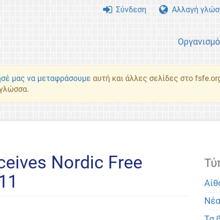
Σύνδεση
Αλλαγή γλώσ
Οργανισμ
σέ μας να μεταφράσουμε
αυτή και άλλες σελίδες στο fsfe.or
 γλώσσα.
ceives Nordic Free
Τύ
11
Αίθ
Νέ
Τα 