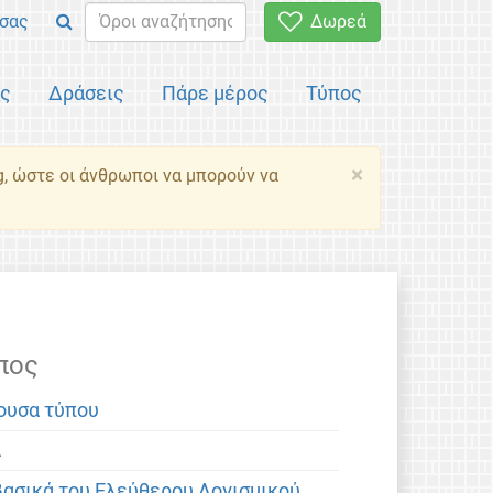
σας
Δωρεά
ός
Δράσεις
Πάρε μέρος
Τύπος
×
g, ώστε οι άνθρωποι να μπορούν να
πος
ουσα τύπου
α
βασικά του Ελεύθερου Λογισμικού