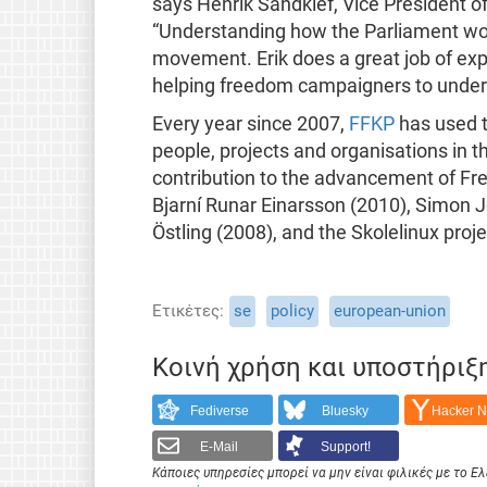
says Henrik Sandklef, Vice President o
“Understanding how the Parliament wor
movement. Erik does a great job of exp
helping freedom campaigners to unders
Every year since 2007,
FFKP
has used t
people, projects and organisations in 
contribution to the advancement of Fr
Bjarní Runar Einarsson (2010), Simon 
Östling (2008), and the Skolelinux proje
Ετικέτες
se
policy
european-union
Κοινή χρήση και υποστήριξ
Fediverse
Bluesky
Hacker 
E-Mail
Support!
Κάποιες υπηρεσίες μπορεί να μην είναι φιλικές με το 