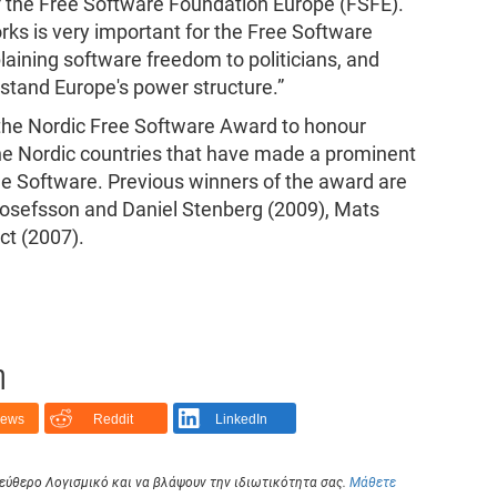
f the Free Software Foundation Europe (FSFE).
ks is very important for the Free Software
laining software freedom to politicians, and
tand Europe's power structure.”
he Nordic Free Software Award to honour
the Nordic countries that have made a prominent
ee Software. Previous winners of the award are
Josefsson and Daniel Stenberg (2009), Mats
ct (2007).
η
News
Reddit
LinkedIn
Ελεύθερο Λογισμικό και να βλάψουν την ιδιωτικότητα σας.
Μάθετε