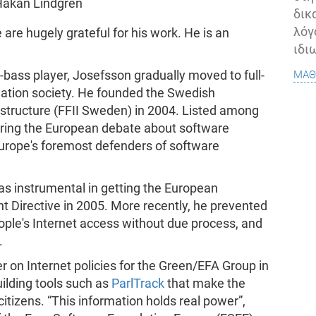
Håkan Lindgren
δικ
λόγ
are hugely grateful for his work. He is an
ιδι
μάθ
-bass player, Josefsson gradually moved to full-
mation society. He founded the Swedish
astructure (FFII Sweden) in 2004. Listed among
uring the European debate about software
urope's foremost defenders of software
was instrumental in getting the European
t Directive in 2005. More recently, he prevented
eople's Internet access without due process, and
.
r on Internet policies for the Green/EFA Group in
ilding tools such as
ParlTrack
that make the
itizens. “This information holds real power”,