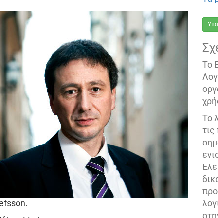
Υπο
Σχ
Το 
Λογ
οργ
χρή
Το 
τις
σημ
ενι
Ελε
δικ
προ
λογ
sefsson.
στη