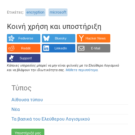
Ετικέτες
encryption
microsoft
Κοινή χρήση και υποστήριξη
Fediverse
Bluesky
Hacker News
Reddit
LinkedIn
E-Mail
Support!
Κάποιες υπηρεσίες μπορεί να μην είναι φιλικές με το Ελεύθερο Λογισμικό
και να βλάψουν την ιδιωτικότητα σας.
Μάθετε περισσότερα
.
Τύπος
Αίθουσα τύπου
Νέα
Τα βασικά του Ελεύθερου Λογισμικού
Υποστήριξέ μας