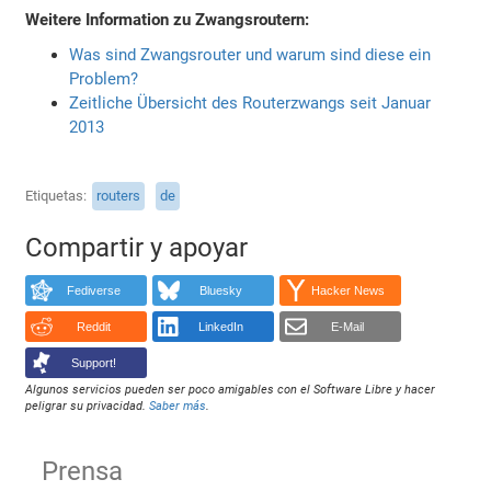
Weitere Information zu Zwangsroutern:
Was sind Zwangsrouter und warum sind diese ein
Problem?
Zeitliche Übersicht des Routerzwangs seit Januar
2013
Etiquetas
routers
de
Compartir y apoyar
Fediverse
Bluesky
Hacker News
Reddit
LinkedIn
E-Mail
Support!
Algunos servicios pueden ser poco amigables con el Software Libre y hacer
peligrar su privacidad.
Saber más
.
Prensa