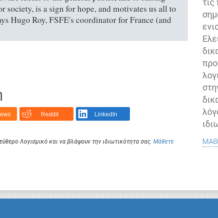
τις
 society, is a sign for hope, and motivates us all to
σημ
says Hugo Roy, FSFE's coordinator for France (and
ενι
Ελε
δικ
προ
λογ
στη
η
δικ
λόγ
News
Reddit
LinkedIn
ιδι
μάθ
Ελεύθερο Λογισμικό και να βλάψουν την ιδιωτικότητα σας.
Μάθετε