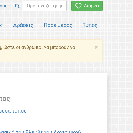
σας
Δωρεά
ός
Δράσεις
Πάρε μέρος
Τύπος
×
g, ώστε οι άνθρωποι να μπορούν να
πος
ουσα τύπου
α
βασικά του Ελεύθερου Λογισμικού