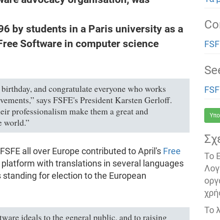
Co
6 by students in a Paris university as a
 Free Software in computer science
FSF
Se
 birthday, and congratulate everyone who works
FSF
vements,” says FSFE's President Karsten Gerloff.
their professionalism make them a great and
Υπο
e world.”
Σχ
 FSFE all over Europe contributed to April's
Free
Το 
platform with translations in several languages
Λογ
standing for election to the European
οργ
χρή
Το 
are ideals to the general public, and to raising