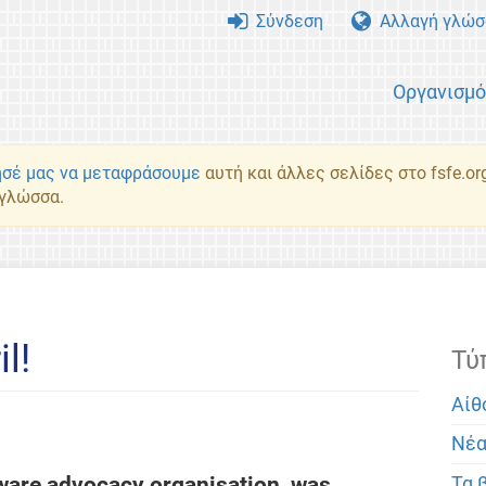
Σύνδεση
Αλλαγή γλώσ
Οργανισμ
σέ μας να μεταφράσουμε
αυτή και άλλες σελίδες στο fsfe.or
 γλώσσα.
l!
Τύ
Αίθ
Νέ
tware advocacy organisation, was
Τα 