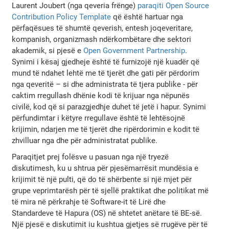
Laurent Joubert (nga qeveria frënge)
paraqiti Open Source
Contribution Policy Template
që është hartuar nga
përfaqësues të shumtë qeverish, entesh joqeveritare,
kompanish, organizmash ndërkombëtare dhe sektori
akademik, si pjesë e
Open Government Partnership
.
Synimi i kësaj gjedheje është të furnizojë një kuadër që
mund të ndahet lehtë me të tjerët dhe gati për përdorim
nga qeveritë – si dhe administrata të tjera publike - për
caktim rregullash dhënie kodi të krijuar nga nëpunës
civilë, kod që si parazgjedhje duhet të jetë i hapur. Synimi
përfundimtar i këtyre rregullave është të lehtësojnë
krijimin, ndarjen me të tjerët dhe ripërdorimin e kodit të
zhvilluar nga dhe për administratat publike.
Paraqitjet prej folësve u pasuan nga një tryezë
diskutimesh, ku u shtrua për pjesëmarrësit mundësia e
krijimit të një pulti, që do të shërbente si një mjet për
grupe veprimtarësh për të sjellë praktikat dhe politikat më
të mira në përkrahje të Software-it të Lirë dhe
Standardeve të Hapura (OS) në shtetet anëtare të BE-së.
Një pjesë e diskutimit iu kushtua gjetjes së rrugëve për të