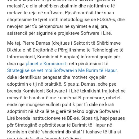
metash”, e cila shpërblen zbulimin dhe njoftimin e të
metave të reja në software. Pjesëmarrësit theksuan
shqetësime të tyret rreth metodologjisë së FOSSA-s, dhe
nevojën për t’u përqendruar në synimet e saj, pra,
asistencë për sigurinë e projekteve Software i Lirë.
Më tej, Pierre Damas (drejtues i Sektorit të Shërbimeve
Dixhitale në Drejtorinë e Përgjithshme të Teknologjive të
Informacionit, Komisioni Europian) informoi grupin për
disa nga
planet e Komisionit
rreth përditësimit të
Strategjisë së vet mbi Software-in Me Burim të Hapur
,
duke identifikuar pengesat dhe motivet kyçe për
adoptimin e tij në praktikë. Sipas z. Damas, edhe pse
brenda Komisionit Software-i i Lirë teknikisht trajtohet në
mënyrë të barabartë me kundërpalët pronësore, mbetet
ende një mungesë vullneti politik për t’i dalë në krah
adoptimit në shkallë të gjerë të teknologjive Software i
Lirë brenda institucioneve të BE-së. Sipas tij, hapi pasues
për Strategjinë e përditësuar të Burimit të Hapur në
Komision është "shndërrimi dixhital" i fushave të tilla si
reja
,
big data
, dhe
Interneti i Gjërave
.