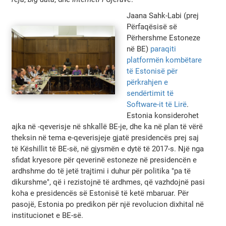
Jaana Sahk-Labi (prej
Përfaqësisë së
Përhershme Estoneze
në BE)
paraqiti
platformën kombëtare
të Estonisë për
përkrahjen e
sendërtimit të
Software-it të Lirë
.
Estonia konsiderohet
ajka në -qeverisje në shkallë BE-je, dhe ka në plan të vërë
theksin në tema e-qeverisjeje gjatë presidencës prej saj
të Këshillit të BE-së, në gjysmën e dytë të 2017-s. Një nga
sfidat kryesore për qeverinë estoneze në presidencën e
ardhshme do të jetë trajtimi i duhur për politika "pa të
dikurshme", që i rezistojnë të ardhmes, që vazhdojnë pasi
koha e presidencës së Estonisë të ketë mbaruar. Për
pasojë, Estonia po predikon për një revolucion dixhital në
institucionet e BE-së.