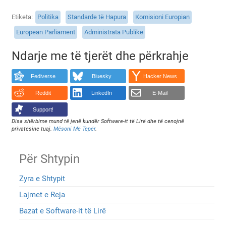
Etiketa
Politika
Standarde të Hapura
Komisioni Europian
European Parliament
Administrata Publike
Ndarje me të tjerët dhe përkrahje
Fediverse
Bluesky
Hacker News
Reddit
LinkedIn
E-Mail
Support!
Disa shërbime mund të jenë kundër Software-it të Lirë dhe të cenojnë
privatësine tuaj.
Mësoni Më Tepër
.
Për Shtypin
Zyra e Shtypit
Lajmet e Reja
Bazat e Software-it të Lirë