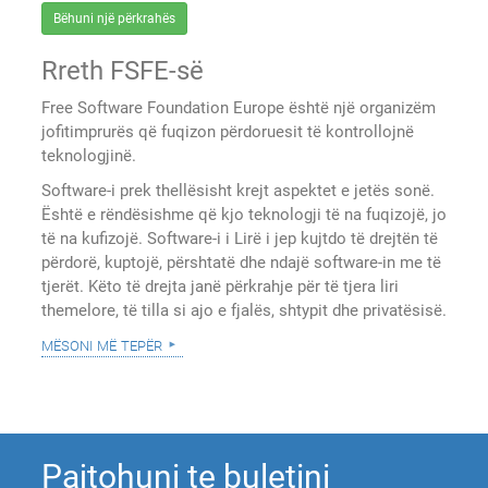
Bëhuni një përkrahës
Rreth FSFE-së
Free Software Foundation Europe është një organizëm
jofitimprurës që fuqizon përdoruesit të kontrollojnë
teknologjinë.
Software-i prek thellësisht krejt aspektet e jetës sonë.
Është e rëndësishme që kjo teknologji të na fuqizojë, jo
të na kufizojë. Software-i i Lirë i jep kujtdo të drejtën të
përdorë, kuptojë, përshtatë dhe ndajë software-in me të
tjerët. Këto të drejta janë përkrahje për të tjera liri
themelore, të tilla si ajo e fjalës, shtypit dhe privatësisë.
mësoni më tepër
Pajtohuni te buletini