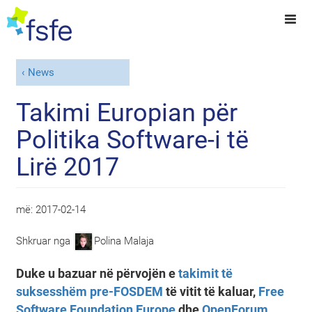
News
Takimi Europian për
Politika Software-i të
Lirë 2017
më:
2017-02-14
Shkruar nga
Polina Malaja
Duke u bazuar në përvojën e
takimit të
suksesshëm pre-FOSDEM
të vitit të kaluar,
Free
Software Foundation Europe
dhe
OpenForum