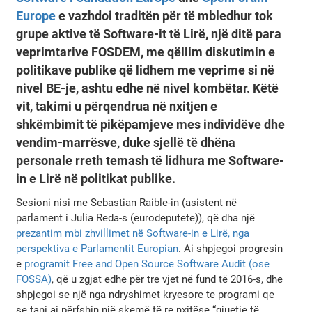
Europe
e vazhdoi traditën për të mbledhur tok
grupe aktive të Software-it të Lirë, një ditë para
veprimtarive FOSDEM, me qëllim diskutimin e
politikave publike që lidhem me veprime si në
nivel BE-je, ashtu edhe në nivel kombëtar. Këtë
vit, takimi u përqendrua në nxitjen e
shkëmbimit të pikëpamjeve mes individëve dhe
vendim-marrësve, duke sjellë të dhëna
personale rreth temash të lidhura me Software-
in e Lirë në politikat publike.
Sesioni nisi me Sebastian Raible-in (asistent në
parlament i Julia Reda-s (eurodeputete)), që dha një
prezantim mbi zhvillimet në Software-in e Lirë, nga
perspektiva e Parlamentit Europian
. Ai shpjegoi progresin
e
programit Free and Open Source Software Audit (ose
FOSSA)
, që u zgjat edhe për tre vjet në fund të 2016-s, dhe
shpjegoi se një nga ndryshimet kryesore te programi qe
se tani ai përfshin një skemë të re nxitëse “gjuetie të