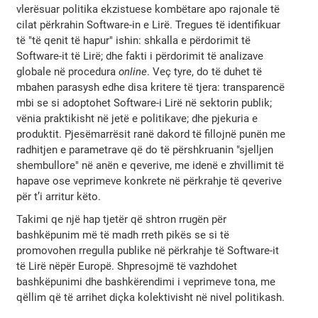
vlerësuar politika ekzistuese kombëtare apo rajonale të
cilat përkrahin Software-in e Lirë. Tregues të identifikuar
të "të qenit të hapur" ishin: shkalla e përdorimit të
Software-it të Lirë; dhe fakti i përdorimit të analizave
globale në procedura
online
. Veç tyre, do të duhet të
mbahen parasysh edhe disa kritere të tjera: transparencë
mbi se si adoptohet Software-i Lirë në sektorin publik;
vënia praktikisht në jetë e politikave; dhe pjekuria e
produktit. Pjesëmarrësit ranë dakord të fillojnë punën me
radhitjen e parametrave që do të përshkruanin "sjelljen
shembullore" në anën e qeverive, me idenë e zhvillimit të
hapave ose veprimeve konkrete në përkrahje të qeverive
për t’i arritur këto.
Takimi qe një hap tjetër që shtron rrugën për
bashkëpunim më të madh rreth pikës se si të
promovohen rregulla publike në përkrahje të Software-it
të Lirë nëpër Europë. Shpresojmë të vazhdohet
bashkëpunimi dhe bashkërendimi i veprimeve tona, me
qëllim që të arrihet diçka kolektivisht në nivel politikash.