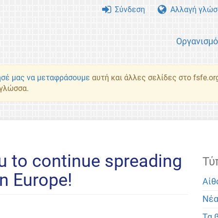
Σύνδεση
Αλλαγή γλώσ
Οργανισμ
σέ μας να μεταφράσουμε
αυτή και άλλες σελίδες στο fsfe.or
 γλώσσα.
 to continue spreading
Τύ
n Europe!
Αίθ
Νέ
Τα 