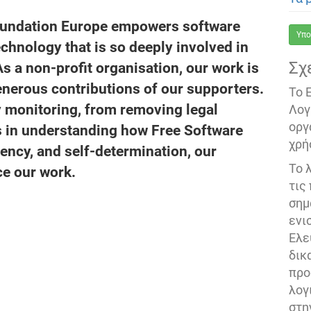
oundation Europe empowers software
Υπο
echnology that is so deeply involved in
Σχ
As a non-profit organisation, our work is
nerous contributions of our supporters.
Το 
 monitoring, from removing legal
Λογ
οργ
ns in understanding how Free Software
χρή
ency, and self-determination, our
Το 
ce our work.
τις
σημ
ενι
Ελε
δικ
προ
λογ
στη