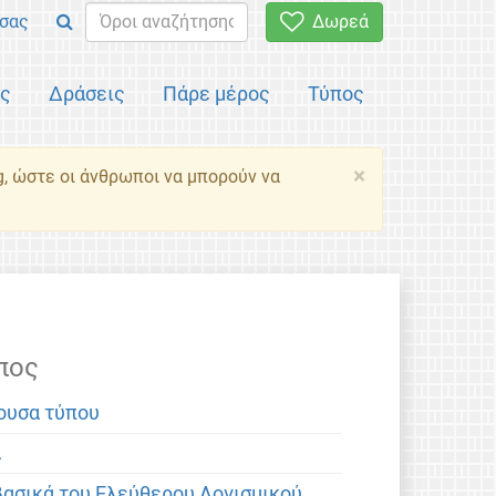
σας
Δωρεά
ός
Δράσεις
Πάρε μέρος
Τύπος
×
g, ώστε οι άνθρωποι να μπορούν να
πος
ουσα τύπου
α
βασικά του Ελεύθερου Λογισμικού