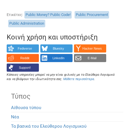
Ετικέτες
Public Money? Public Code!
Public Procurement
Public Administration
Κοινή χρήση και υποστήριξη
Fediverse
Bluesky
Hacker News
Reddit
LinkedIn
E-Mail
Support!
Κάποιες υπηρεσίες μπορεί να μην είναι φιλικές με το Ελεύθερο Λογισμικό
και να βλάψουν την ιδιωτικότητα σας.
Μάθετε περισσότερα
.
Τύπος
Αίθουσα τύπου
Νέα
Τα βασικά του Ελεύθερου Λογισμικού