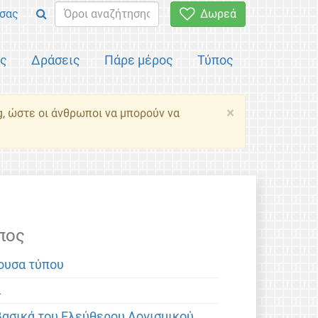
σας
Δωρεά
ός
Δράσεις
Πάρε μέρος
Τύπος
×
g, ώστε οι άνθρωποι να μπορούν να
πος
ουσα τύπου
α
βασικά του Ελεύθερου Λογισμικού