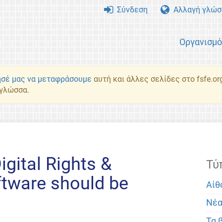
Σύνδεση
Αλλαγή γλώσ
Οργανισμ
σέ μας να μεταφράσουμε
αυτή και άλλες σελίδες στο fsfe.or
 γλώσσα.
igital Rights &
Τύ
ftware should be
Αίθ
Νέ
Τα 