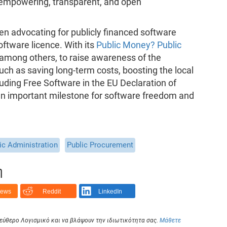
n empowering, transparent, and open
een advocating for publicly financed software
oftware licence. With its
Public Money? Public
, among others, to raise awareness of the
uch as saving long-term costs, boosting the local
ding Free Software in the EU Declaration of
 an important milestone for software freedom and
ic Administration
Public Procurement
η
News
Reddit
LinkedIn
Ελεύθερο Λογισμικό και να βλάψουν την ιδιωτικότητα σας.
Μάθετε