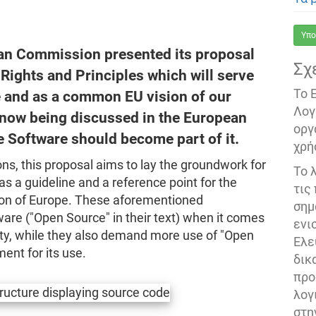
Υπο
an Commission presented its proposal
Σχ
 Rights and Principles which will serve
Το 
re and as a common EU vision of our
Λογ
is now being discussed in the European
οργ
e Software should become part of it.
χρή
ions, this proposal aims to lay the groundwork for
Το 
as a guideline and a reference point for the
τις
tion of Europe. These aforementioned
σημ
ware ("Open Source" in their text) when it comes
ενι
lity, while they also demand more use of "Open
Ελε
ent for its use.
δικ
προ
λογ
στη