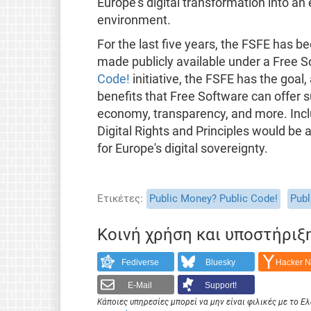
Europe's digital transformation into a
environment.
For the last five years, the FSFE has b
made publicly available under a Free S
Code!
initiative, the FSFE has the goal
benefits that Free Software can offer s
economy, transparency, and more. Inclu
Digital Rights and Principles would be
for Europe's digital sovereignty.
Ετικέτες
Public Money? Public Code!
Publ
Κοινή χρήση και υποστήριξ
Fediverse
Bluesky
Hacker 
E-Mail
Support!
Κάποιες υπηρεσίες μπορεί να μην είναι φιλικές με το 