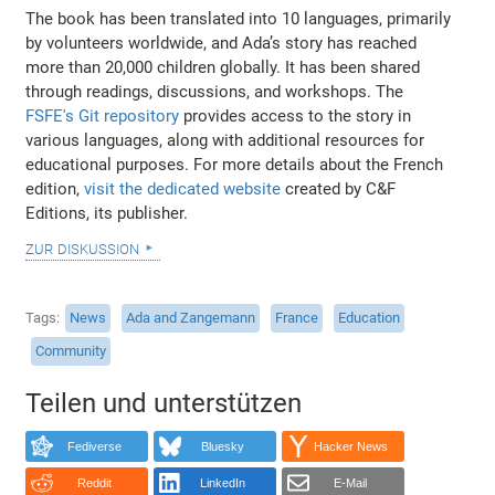
The book has been translated into 10 languages, primarily
by volunteers worldwide, and Ada’s story has reached
more than 20,000 children globally. It has been shared
through readings, discussions, and workshops. The
FSFE's Git repository
provides access to the story in
various languages, along with additional resources for
educational purposes. For more details about the French
edition,
visit the dedicated website
created by C&F
Editions, its publisher.
zur diskussion
Tags
News
Ada and Zangemann
France
Education
Community
Teilen und unterstützen
Fediverse
Bluesky
Hacker News
Reddit
LinkedIn
E-Mail