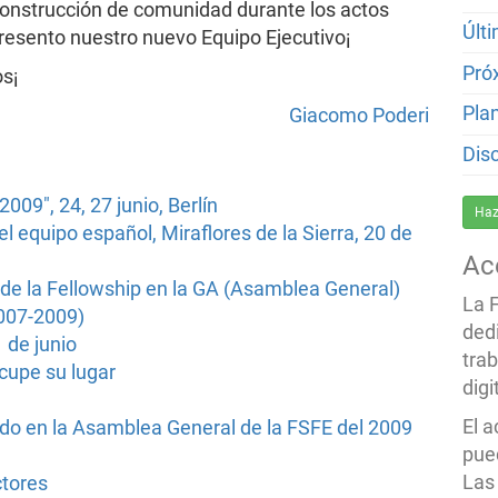
 construcción de comunidad durante los actos
Últ
presento nuestro nuevo Equipo Ejecutivo¡
Pró
s¡
Pla
Giacomo Poderi
Dis
009", 24, 27 junio, Berlín
Haz
l equipo español, Miraflores de la Sierra, 20 de
Ac
 de la Fellowship en la GA (Asamblea General)
La 
2007-2009)
ded
 de junio
trab
cupe su lugar
dig
El 
do en la Asamblea General de la FSFE del 2009
pued
Las
ctores