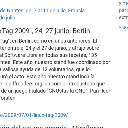
y m
par
 Nantes, del 7 al 11 de julio, Francia
ext
e julio
sab
Tag 2009", 24, 27 junio, Berlín
ag", en Berlín, como en años anteriores. El
er entre el 24 y el 27 de junio, y atrajo sobre
el Software Libre en todas sus facetas, 135
ntes. Este año, nuestro stand fue coordinado por
 valiosa ayuda de 12 voluntarios, que lo
uró el acto. Este año nuestro stand incluía
 la pdfreaders.org, un comic introductorio que
a de un juego titulado "GNUstav la GNU". Para leer
Torsten:
ote/2009/07/01/linux-tag-2009/