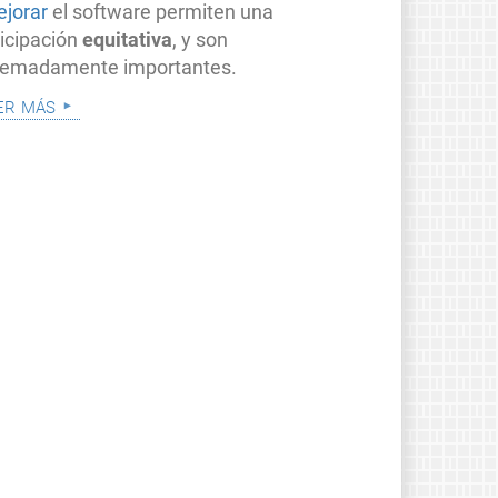
ejorar
el software permiten una
ticipación
equitativa
, y son
remadamente importantes.
er más