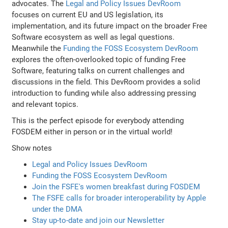
advocates. The
Legal and Policy Issues DevRoom
focuses on current EU and US legislation, its
implementation, and its future impact on the broader Free
Software ecosystem as well as legal questions.
Meanwhile the
Funding the FOSS Ecosystem DevRoom
explores the often-overlooked topic of funding Free
Software, featuring talks on current challenges and
discussions in the field. This DevRoom provides a solid
introduction to funding while also addressing pressing
and relevant topics.
This is the perfect episode for everybody attending
FOSDEM either in person or in the virtual world!
Show notes
Legal and Policy Issues DevRoom
Funding the FOSS Ecosystem DevRoom
Join the FSFE's women breakfast during FOSDEM
The FSFE calls for broader interoperability by Apple
under the DMA
Stay up-to-date and join our Newsletter