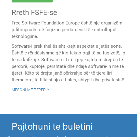
Rreth FSFE-së
Free Software Foundation Europe është një organizëm
jofitimprurës që fuqizon përdoruesit të kontrollojnë
teknologjinë.
Software-i prek thellësisht krejt aspektet e jetës sonë.
Është e rëndësishme që kjo teknologji të na fuqizojë, jo
të na kufizojë. Software-i i Lirë i jep kujtdo të drejtën të
përdorë, kuptojë, përshtatë dhe ndajë software-in me të
tjerët. Këto të drejta janë përkrahje për të tjera liri
themelore, të tilla si ajo e fjalës, shtypit dhe privatësisë.
mësoni më tepër
Pajtohuni te buletini