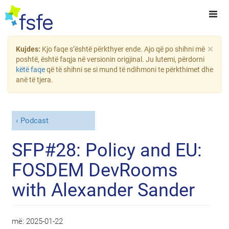
×
Kujdes:
Kjo faqe s’është përkthyer ende. Ajo që po shihni më
poshtë, është faqja në versionin origjinal. Ju lutemi, përdorni
këtë faqe
që të shihni se si mund të ndihmoni te përkthimet dhe
anë të tjera.
Podcast
SFP#28: Policy and EU:
FOSDEM DevRooms
with Alexander Sander
më:
2025-01-22