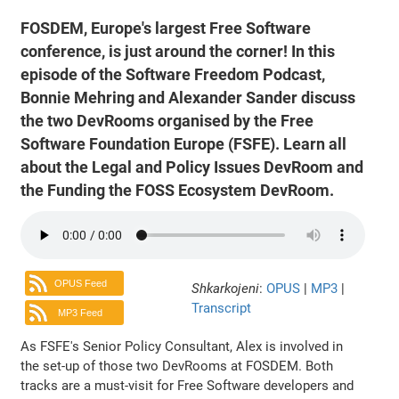
FOSDEM, Europe's largest Free Software
conference, is just around the corner! In this
episode of the Software Freedom Podcast,
Bonnie Mehring and Alexander Sander discuss
the two DevRooms organised by the Free
Software Foundation Europe (FSFE). Learn all
about the Legal and Policy Issues DevRoom and
the Funding the FOSS Ecosystem DevRoom.
OPUS Feed
Shkarkojeni
:
OPUS
|
MP3
|
Transcript
MP3 Feed
As FSFE's Senior Policy Consultant, Alex is involved in
the set-up of those two DevRooms at FOSDEM. Both
tracks are a must-visit for Free Software developers and