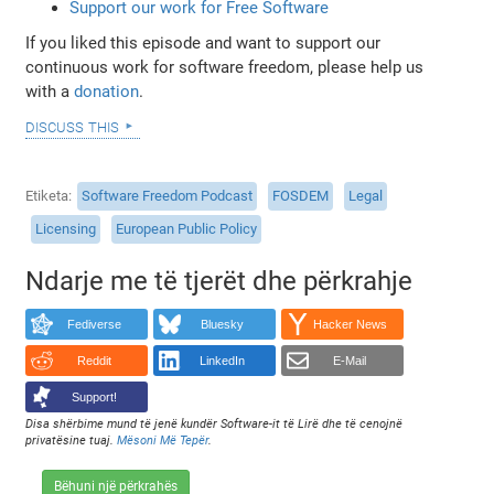
Support our work for Free Software
If you liked this episode and want to support our
continuous work for software freedom, please help us
with a
donation
.
discuss this
Etiketa
Software Freedom Podcast
FOSDEM
Legal
Licensing
European Public Policy
Ndarje me të tjerët dhe përkrahje
Fediverse
Bluesky
Hacker News
Reddit
LinkedIn
E-Mail
Support!
Disa shërbime mund të jenë kundër Software-it të Lirë dhe të cenojnë
privatësine tuaj.
Mësoni Më Tepër
.
Bëhuni një përkrahës