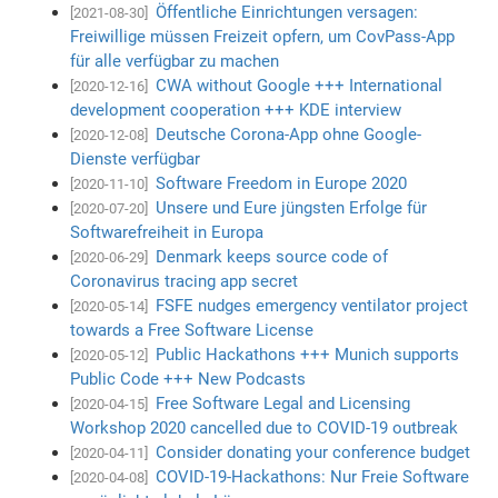
Öffentliche Einrichtungen versagen:
[2021-08-30]
Freiwillige müssen Freizeit opfern, um CovPass-App
für alle verfügbar zu machen
CWA without Google +++ International
[2020-12-16]
development cooperation +++ KDE interview
Deutsche Corona-App ohne Google-
[2020-12-08]
Dienste verfügbar
Software Freedom in Europe 2020
[2020-11-10]
Unsere und Eure jüngsten Erfolge für
[2020-07-20]
Softwarefreiheit in Europa
Denmark keeps source code of
[2020-06-29]
Coronavirus tracing app secret
FSFE nudges emergency ventilator project
[2020-05-14]
towards a Free Software License
Public Hackathons +++ Munich supports
[2020-05-12]
Public Code +++ New Podcasts
Free Software Legal and Licensing
[2020-04-15]
Workshop 2020 cancelled due to COVID-19 outbreak
Consider donating your conference budget
[2020-04-11]
COVID-19-Hackathons: Nur Freie Software
[2020-04-08]