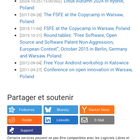
Linux Autumn 2024 in Rybnik,
[2024-10-25T15:00:00Z]
Poland
The FSFE at the Copycamp in Warsaw,
[2017-09-28]
Poland
FSFE at the Copycamp in Warsaw, Poland
[2015-11-04]
Round tables: “Free Software, Open
[2015-10-21]
Source and Software Patent Non-Aggression,
European Context”, October 2015 in Berlin, Germany
and Warsaw, Poland
Free Your Android workshop in Katowice
[2012-09-04]
Conference on open innovation in Warsaw,
[2011-09-27]
Poland
Partager et soutenir
Fediverse
Bluesky
Hacker News
Reddit
LinkedIn
E-Mail
Support!
Certains services peuvent ne pas être compatibles avec les Logiciels Libres et