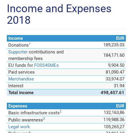
Income and Expenses
2018
Income
EUR
1
189,235.03
Donations
Supporter
contributions and
184,171.60
membership fees
EU funds for
FOSS4SMEs
9,904.50
Paid services
81,090.47
Merchandise
33,974.07
Interest
31.94
Total income
498,407.61
Expenses
EUR
2
132,163,86
Basic infrastructure costs
3
119,988.36
Public awareness
Legal work
105,265,27