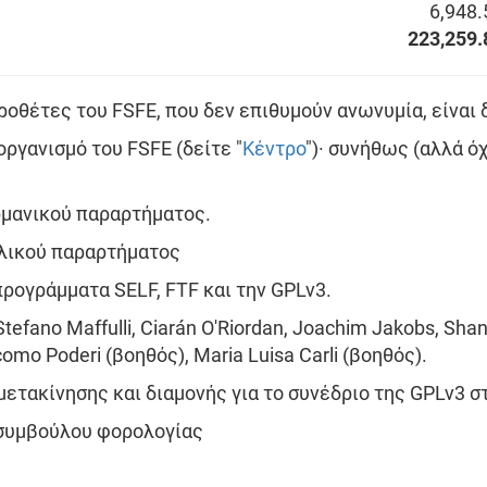
6,948.
223,259.
ροθέτες του FSFE, που δεν επιθυμούν ανωνυμία, είναι
οργανισμό του FSFE (δείτε "
Κέντρο
")· συνήθως (αλλά ό
ερμανικού παραρτήματος.
αλικού παραρτήματος
προγράμματα SELF, FTF και την GPLv3.
 Stefano Maffulli, Ciarán O'Riordan, Joachim Jakobs, Sh
omo Poderi (βοηθός), Maria Luisa Carli (βοηθός).
μετακίνησης και διαμονής για το συνέδριο της GPLv3 
 συμβούλου φορολογίας