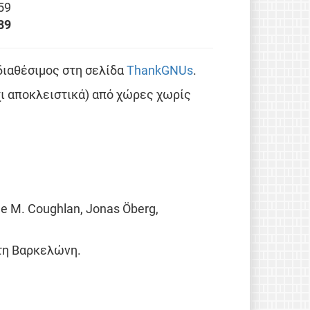
59
89
 διαθέσιμος στη σελίδα
ThankGNUs
.
χι αποκλειστικά) από χώρες χωρίς
ane M. Coughlan, Jonas Öberg,
στη Βαρκελώνη.