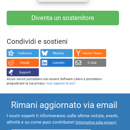
Diventa un sostenitore
Condividi e sostieni
Fediverse
Bluesky
Hacker News
Reddit
LinkedIn
E-Mail
Support!
Alcuni servizi potrebbero non essere Software Libero e potrebbero
pregiudicare la tua privacy.
Vuoi saperne di più?
.
Rimani aggiornato via email
I nostri esperti ti informeranno sulle ultime notizie, eventi,
attività e su come puoi contribuire!
(
Informativa sulla privacy
)