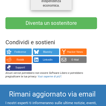
indipendenza
economica.
Diventa un sostenitore
Condividi e sostieni
Fediverse
Bluesky
Hacker News
Reddit
LinkedIn
E-Mail
Support!
Alcuni servizi potrebbero non essere Software Libero e potrebbero
pregiudicare la tua privacy.
Vuoi saperne di più?
.
Rimani aggiornato via email
I nostri esperti ti informeranno sulle ultime notizie, eventi,