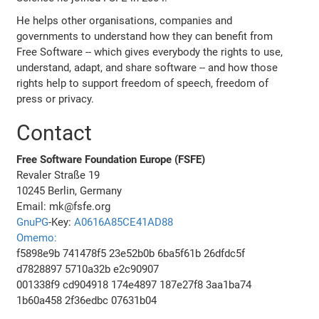
He helps other organisations, companies and
governments to understand how they can benefit from
Free Software -- which gives everybody the rights to use,
understand, adapt, and share software -- and how those
rights help to support freedom of speech, freedom of
press or privacy.
Contact
Free Software Foundation Europe (FSFE)
Revaler Straße 19
10245 Berlin, Germany
Email: mk@fsfe.org
GnuPG
-Key:
A0616A85CE41AD88
Omemo:
f5898e9b 741478f5 23e52b0b 6ba5f61b 26dfdc5f
d7828897 5710a32b e2c90907
001338f9 cd904918 174e4897 187e27f8 3aa1ba74
1b60a458 2f36edbc 07631b04