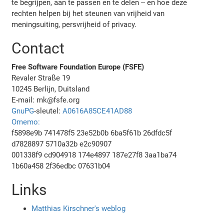
te begrijpen, aan te passen en te delen -- en hoe deze
rechten helpen bij het steunen van vrijheid van
meningsuiting, persvrijheid of privacy.
Contact
Free Software Foundation Europe (FSFE)
Revaler Straße 19
10245 Berlijn, Duitsland
E-mail: mk@fsfe.org
GnuPG
-sleutel:
A0616A85CE41AD88
Omemo:
f5898e9b 741478f5 23e52b0b 6ba5f61b 26dfdc5f
d7828897 5710a32b e2c90907
001338f9 cd904918 174e4897 187e27f8 3aa1ba74
1b60a458 2f36edbc 07631b04
Links
Matthias Kirschner's weblog