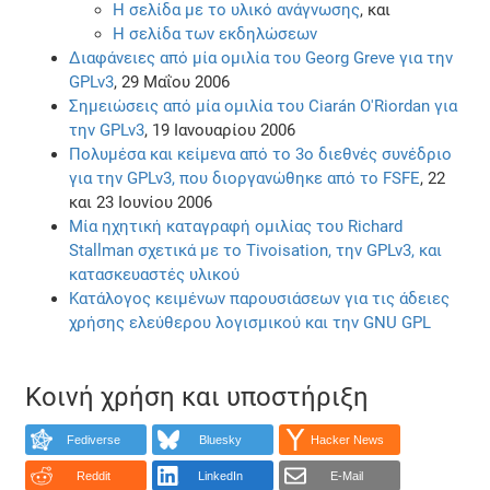
Η σελίδα με το υλικό ανάγνωσης
, και
Η σελίδα των εκδηλώσεων
Διαφάνειες από μία ομιλία του Georg Greve για την
GPLv3
, 29 Μαΐου 2006
Σημειώσεις από μία ομιλία του Ciarán O'Riordan για
την GPLv3
, 19 Ιανουαρίου 2006
Πολυμέσα και κείμενα από το 3ο διεθνές συνέδριο
για την GPLv3, που διοργανώθηκε από το FSFE
, 22
και 23 Ιουνίου 2006
Μία ηχητική καταγραφή ομιλίας του Richard
Stallman σχετικά με το Tivoisation, την GPLv3, και
κατασκευαστές υλικού
Κατάλογος κειμένων παρουσιάσεων για τις άδειες
χρήσης ελεύθερου λογισμικού και την GNU GPL
Κοινή χρήση και υποστήριξη
Fediverse
Bluesky
Hacker News
Reddit
LinkedIn
E-Mail