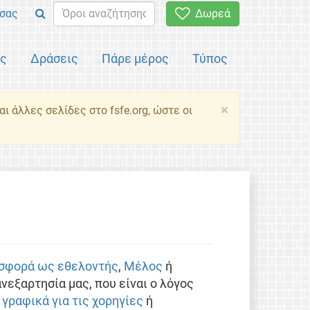
σας
Δωρεά
ός
Δράσεις
Πάρε μέρος
Τύπος
×
ι άλλες σελίδες στο fsfe.org, ώστε οι
σφορά ως εθελοντής
,
Μέλος
ή
νεξαρτησία μας, που είναι ο λόγος
 γραφικά για τις χορηγίες
ή