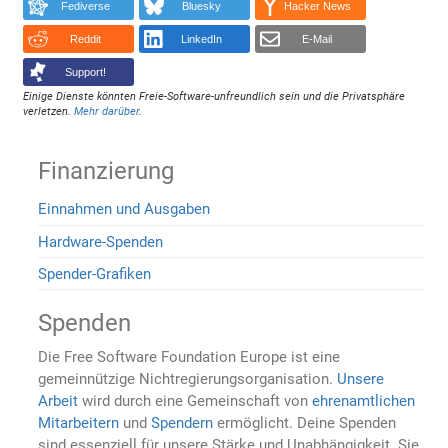
Fediverse
Bluesky
Hacker News
Reddit
LinkedIn
E-Mail
Support!
Einige Dienste könnten Freie-Software-unfreundlich sein und die Privatsphäre
verletzen.
Mehr darüber
.
Finanzierung
Einnahmen und Ausgaben
Hardware-Spenden
Spender-Grafiken
Spenden
Die Free Software Foundation Europe ist eine
gemeinnützige Nichtregierungsorganisation.
Unsere
Arbeit
wird durch eine Gemeinschaft von
ehrenamtlichen
Mitarbeitern
und
Spendern
ermöglicht. Deine Spenden
sind essenziell für unsere Stärke und Unabhängigkeit. Sie