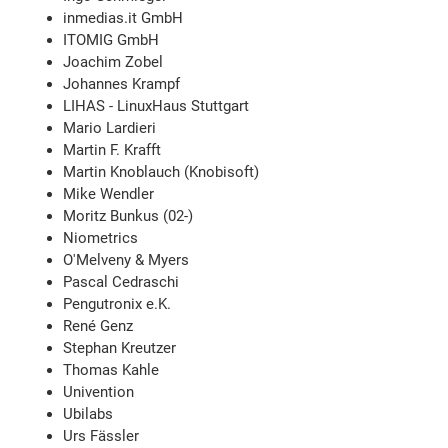
inmedias.it GmbH
ITOMIG GmbH
Joachim Zobel
Johannes Krampf
LIHAS - LinuxHaus Stuttgart
Mario Lardieri
Martin F. Krafft
Martin Knoblauch (Knobisoft)
Mike Wendler
Moritz Bunkus (02-)
Niometrics
O'Melveny & Myers
Pascal Cedraschi
Pengutronix e.K.
René Genz
Stephan Kreutzer
Thomas Kahle
Univention
Ubilabs
Urs Fässler